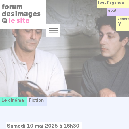
Panneau de gestion des cookies
Aller
Tout l’agenda
au
août
contenu
principal
vendr
7
Menu
Le cinéma
Fiction
Samedi 10 mai 2025 à 16h30