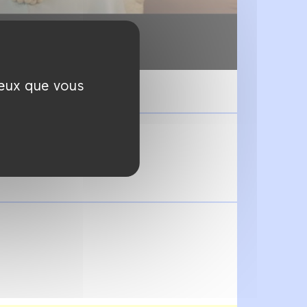
ceux que vous
 titrée en anglais.