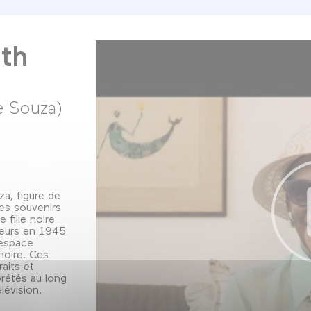
th
e Souza)
za, figure de
ses souvenirs
 fille noire
teurs en 1945
 espace
noire. Ces
aits et
prétés au long
lévision.