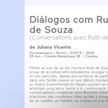
Diálogos com Ru
de Souza
(Conversations avec Ruth d
de
Juliana Vicente
Documentaire
Brésil
VOSTA
2022
99 min
Cinéma Numérique 2K
Couleur
Filmée au soir de sa vie, l'actrice Ruth de Sou
proue de la culture afro-brésilienne, évoque 
et son parcours, depuis son enfance de petite
dans une famille pauvre et ses débuts fonda
au Teatro Experimental do Negro ouvrant un
artistique jusqu'alors fermé à la communauté 
conversations complices sont illustrées d'extr
d'archives des nombreux rôles qu'elle a inter
de sa carrière, au théâtre, au cinéma et à la té