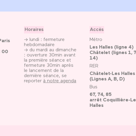
Horaires
Accès
→ lundi : fermeture
Métro
Paris
hebdomadaire
Les Halles (ligne 4)
→ du mardi au dimanche
3 00
Châtelet (lignes 1, 7
: ouverture 30min avant
14)
la première séance et
fermeture 30min après
RER
le lancement de la
Châtelet-Les Halles
dernière séance, se
(Lignes A, B, D)
reporter
à notre agenda
Bus
67, 74, 85
arrêt Coquillière-Le
Halles