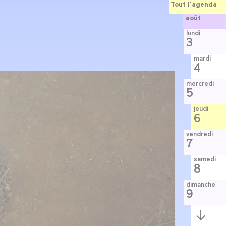
Tout l’agenda
août
lundi
3
mardi
4
mercredi
5
jeudi
6
vendredi
7
samedi
8
dimanche
9
Semaine
suivante