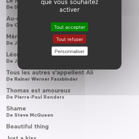
Le Moine
que vous souhaitez
De
Dominik Moll
activer
Au-delà des collines
De
Cristian Mungiu
Tout accepter
Mère Jeanne des Anges
Tout refuser
De
Jerzy Kawalerowicz
Personnaliser
Léon Morin prêtre
De
Jean-Pierre Melville
Tous les autres s'appellent Ali
De
Rainer Werner Fassbinder
Thomas est amoureux
De
Pierre-Paul Renders
Shame
De
Steve McQueen
Beautiful thing
Just a kiss