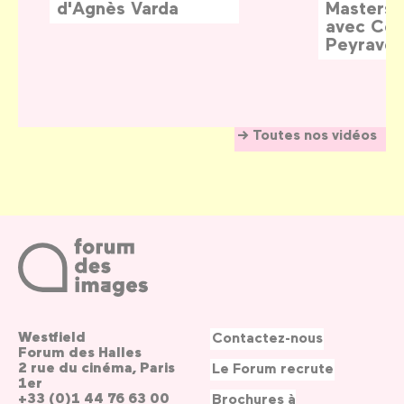
d'Agnès Varda
Masters:
avec Céd
Peyraver
Toutes nos vidéos
Westfield
Contactez-nous
Forum des Halles
2 rue du cinéma, Paris
Le Forum recrute
1er
+33 (0)1 44 76 63 00
Brochures à