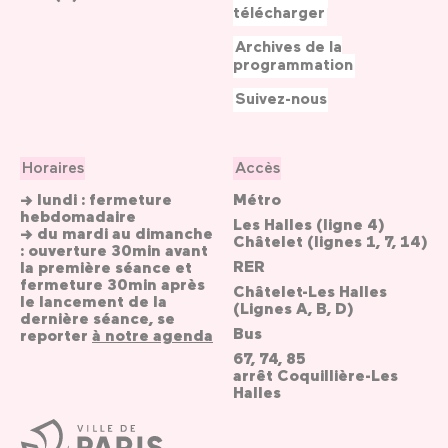
télécharger
Archives de la
programmation
Suivez-nous
Horaires
Accès
→ lundi : fermeture
Métro
hebdomadaire
Les Halles (ligne 4)
→ du mardi au dimanche
Châtelet (lignes 1, 7, 14)
: ouverture 30min avant
RER
la première séance et
fermeture 30min après
Châtelet-Les Halles
le lancement de la
(Lignes A, B, D)
dernière séance, se
Bus
reporter
à notre agenda
67, 74, 85
arrêt Coquillière-Les
Halles
Ville
de