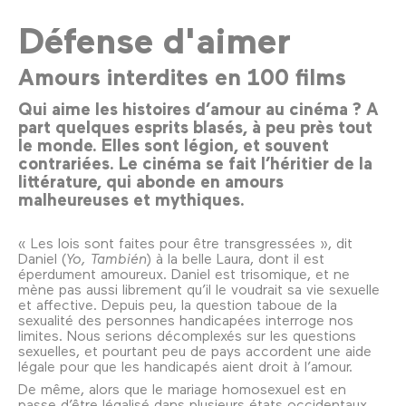
Défense d'aimer
Amours interdites en 100 films
Qui aime les histoires d’amour au cinéma ? A
part quelques esprits blasés, à peu près tout
le monde. Elles sont légion, et souvent
contrariées. Le cinéma se fait l’héritier de la
littérature, qui abonde en amours
malheureuses et mythiques.
« Les lois sont faites pour être transgressées », dit
Daniel (
Yo, También
) à la belle Laura, dont il est
éperdument amoureux. Daniel est trisomique, et ne
mène pas aussi librement qu’il le voudrait sa vie sexuelle
et affective. Depuis peu, la question taboue de la
sexualité des personnes handicapées interroge nos
limites. Nous serions décomplexés sur les questions
sexuelles, et pourtant peu de pays accordent une aide
légale pour que les handicapés aient droit à l’amour.
De même, alors que le mariage homosexuel est en
passe d’être légalisé dans plusieurs états occidentaux,