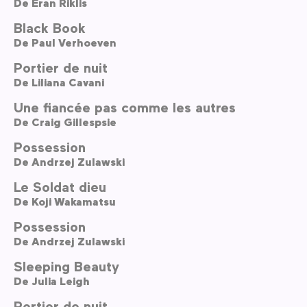
De
Eran Riklis
Black Book
De
Paul Verhoeven
Portier de nuit
De
Liliana Cavani
Une fiancée pas comme les autres
De
Craig Gillespsie
Possession
De
Andrzej Zulawski
Le Soldat dieu
De
Koji Wakamatsu
Possession
De
Andrzej Zulawski
Sleeping Beauty
De
Julia Leigh
Portier de nuit