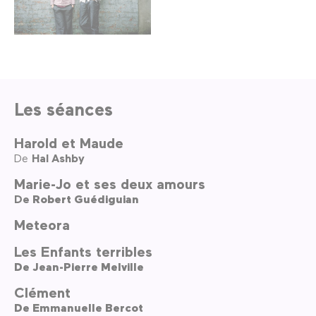
Les séances
Harold et Maude
De
Hal Ashby
Marie-Jo et ses deux amours
De
Robert Guédiguian
Meteora
Les Enfants terribles
De
Jean-Pierre Melville
Clément
De
Emmanuelle Bercot