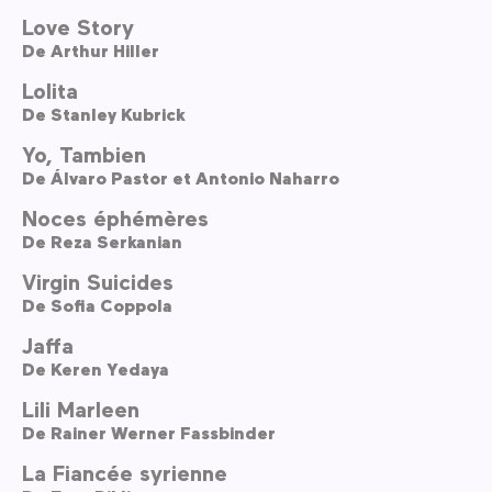
Love Story
De
Arthur Hiller
Lolita
De
Stanley Kubrick
Yo, Tambien
De
Álvaro Pastor et Antonio Naharro
Noces éphémères
De
Reza Serkanian
Virgin Suicides
De
Sofia Coppola
Jaffa
De
Keren Yedaya
Lili Marleen
De
Rainer Werner Fassbinder
La Fiancée syrienne