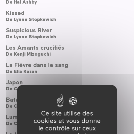
De
Hal Ashby
Kissed
De
Lynne Stopkewich
Suspicious River
De
Lynne Stopkewich
Les Amants crucifiés
De
Kenji Mizoguchi
La Fièvre dans le sang
De
Elia Kazan
Japon
De
Carlos Reygadas
Bataille dans le ciel
De
Carlos Reygadas
Ce site utilise des
Lumière silencieuse
cookies et vous donne
De
Carlos Reygadas
le contrôle sur ceux