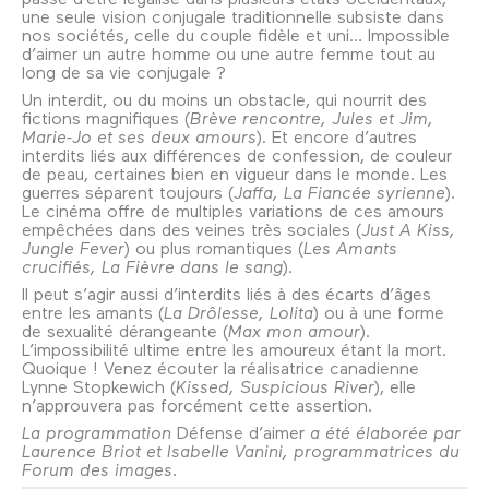
une seule vision conjugale traditionnelle subsiste dans
nos sociétés, celle du couple fidèle et uni… Impossible
d’aimer un autre homme ou une autre femme tout au
long de sa vie conjugale ?
Un interdit, ou du moins un obstacle, qui nourrit des
fictions magnifiques (
Brève rencontre, Jules et Jim,
Marie-Jo et ses deux amours
). Et encore d’autres
interdits liés aux différences de confession, de couleur
de peau, certaines bien en vigueur dans le monde. Les
guerres séparent toujours (
Jaffa, La Fiancée syrienne
).
Le cinéma offre de multiples variations de ces amours
empêchées dans des veines très sociales (
Just A Kiss,
Jungle Fever
) ou plus romantiques (
Les Amants
crucifiés, La Fièvre dans le sang
).
Il peut s’agir aussi d’interdits liés à des écarts d’âges
entre les amants (
La Drôlesse, Lolita
) ou à une forme
de sexualité dérangeante (
Max mon amour
).
L’impossibilité ultime entre les amoureux étant la mort.
Quoique ! Venez écouter la réalisatrice canadienne
Lynne Stopkewich (
Kissed, Suspicious River
), elle
n’approuvera pas forcément cette assertion.
La programmation
Défense d’aimer
a été élaborée par
Laurence Briot et Isabelle Vanini, programmatrices du
Forum des images.