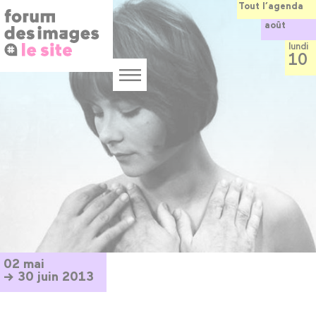
Panneau de gestion des cookies
Aller
Tout l’agenda
au
août
contenu
principal
lundi
10
Menu
02 mai
→ 30 juin 2013