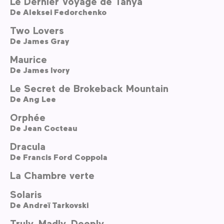
Le Dernier Voyage de Tanya
De
Aleksei Fedorchenko
Two Lovers
De
James Gray
Maurice
De
James Ivory
Le Secret de Brokeback Mountain
De
Ang Lee
Orphée
De
Jean Cocteau
Dracula
De
Francis Ford Coppola
La Chambre verte
Solaris
De
Andreï Tarkovski
Truly, Madly, Deeply