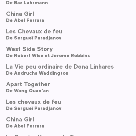
De
Baz Luhrmann
China Girl
De
Abel Ferrara
Les Chevaux de feu
De
Sergueï Paradjanov
West Side Story
De
Robert Wise et Jerome Robbins
La Vie peu ordinaire de Dona Linhares
De
Andrucha Waddington
Apart Together
De
Wang Quan’an
Les chevaux de feu
De
Sergueï Paradjanov
China Girl
De
Abel Ferrara