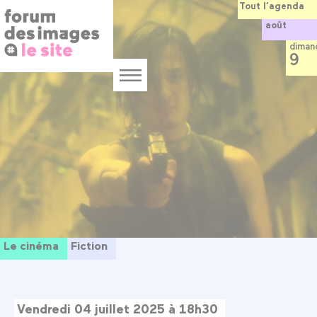
Panneau de gestion des cookies
Aller
Tout l’agenda
au
août
contenu
principal
diman
9
Menu
Le cinéma
Fiction
Vendredi 04 juillet 2025 à 18h30