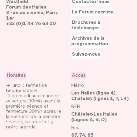
Westfield
Contactez-nous
Forum des Halles
Le Forum recrute
2 rue du cinéma, Paris
1er
Brochures à
+33 (0)1 44 76 63 00
télécharger
Archives de la
programmation
Suivez-nous
Horaires
Accès
→ lundi : fermeture
Métro
hebdomadaire
Les Halles (ligne 4)
→ du mardi au dimanche :
Châtelet (lignes 1, 7, 14)
ouverture 30min avant la
première séance et
RER
fermeture 30min après le
Châtelet-Les Halles
lancement de la dernière
(Lignes A, B, D)
séance, se reporter
à
notre agenda
Bus
67, 74, 85