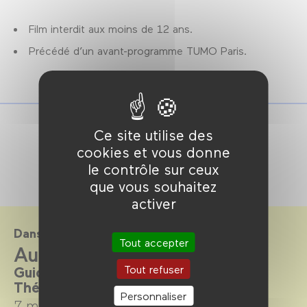
Film interdit aux moins de 12 ans.
Précédé d’un avant-programme TUMO Paris.
Ce site utilise des
cookies et vous donne
le contrôle sur ceux
que vous souhaitez
activer
Dans le cadre de
Tout accepter
Aux frontières de l'humain
Tout refuser
Guide de survie au XXIe siècle.
Thématique, du 7 mai au 6 juillet 2025
Personnaliser
7 mai →
6 juillet 2025