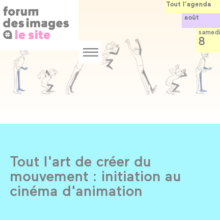
Panneau de gestion des cookies
Aller
Tout l’agenda
au
août
contenu
principal
samedi
8
Menu
Tout l'art de créer du
mouvement : initiation au
cinéma d'animation