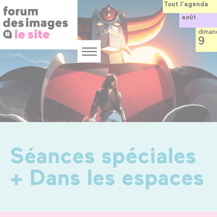
Panneau de gestion des cookies
Aller
Tout l’agenda
au
août
contenu
principal
diman
9
Menu
Séances spéciales
+ Dans les espaces