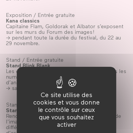
Exposition / Entrée gratuite
Kana classics
Capitaine Flam, Goldorak et Albator s’exposent
sur les murs du Forum des images !
→ pendant toute la durée du festival, du 22 au
29 novembre.
Stand / Entrée gratuite
Stand Blink Blank
Les éditions Warm proposent à la vente tous les
numéros de Blink Blank, la revue du film
d’animation.
→ samedi 23 et dimanche 24 novembre
Ce site utilise des
cookies et vous donne
Stand / Entrée gratuite
le contrôle sur ceux
Stand CNC
Rencontrez le Centre national du cinéma et de
que vous souhaitez
l'image animée CNC pour bien connaître les
activer
différentes aides financières et ressources
d’accompagnement au développement de