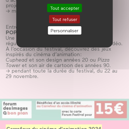
projets d’animation.
Tout accepter
→ mercredi 27 novembre
Tout refuser
Entrée gratuite
Personnaliser
POPUP’Station
Une grande armoire secrète où popent
régulièrement des petites pépites de jeux vidéo.
À l’occasion du festival, découvrez des jeux
inspirés du cinéma d’animation :
Cuphead
et son design années 20 ou
Pizza
Tower
et son air de cartoon des années 90.
→ pendant toute la durée du festival, du 22 au
29 novembre.
Carrefour du cinéma d'animation 2024