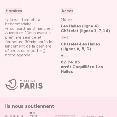
Horaires
Accès
→ lundi : fermeture
Métro
hebdomadaire
Les Halles (ligne 4)
→ du mardi au dimanche :
Châtelet (lignes 1, 7, 14)
ouverture 30min avant la
première séance et
RER
fermeture 30min après le
Châtelet-Les Halles
lancement de la dernière
(Lignes A, B, D)
séance, se reporter
à
notre agenda
Bus
67, 74, 85
arrêt Coquillière-Les
Halles
Ville
de
Paris
Ils nous soutiennent