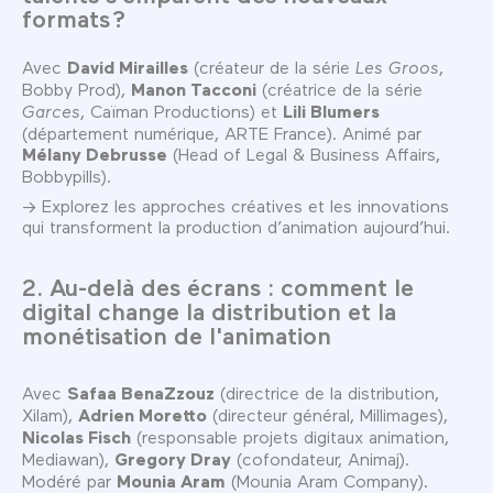
formats ?
Avec
David Mirailles
(créateur de la série
Les Groos
,
Bobby Prod),
Manon Tacconi
(créatrice de la série
Garces
, Caïman Productions) et
Lili Blumers
(département numérique, ARTE France). Animé par
Mélany Debrusse
(Head of Legal & Business Affairs,
Bobbypills).
→ Explorez les approches créatives et les innovations
qui transforment la production d’animation aujourd’hui.
2. Au-delà des écrans : comment le
digital change la distribution et la
monétisation de l'animation
Avec
Safaa BenaZzouz
(directrice de la distribution,
Xilam),
Adrien Moretto
(directeur général, Millimages),
Nicolas Fisch
(responsable projets digitaux animation,
Mediawan),
Gregory Dray
(cofondateur, Animaj).
Modéré par
Mounia Aram
(Mounia Aram Company).