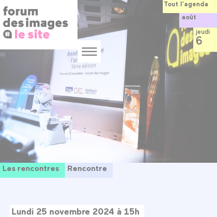
Panneau de gestion des cookies
Aller
Tout l’agenda
au
août
contenu
principal
jeudi
6
Menu
Les rencontres
Rencontre
Lundi 25 novembre 2024 à 15h