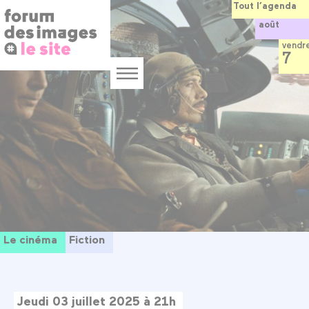
Panneau de gestion des cookies
Aller
Tout l’agenda
au
août
contenu
principal
vendr
7
Menu
Le cinéma
Fiction
Jeudi 03 juillet 2025 à 21h