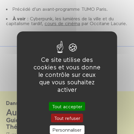
Précédé d’un avant-programme TUMO Paris.
À voir
: Cyberpunk, les lumières de la ville et du
capitalisme tardif,
cours de cinéma
par Occitane Lacurie.
Ce site utilise des
cookies et vous donne
le contrôle sur ceux
que vous souhaitez
activer
Dans le cadre de
Tout accepter
Aux frontières de l'humain
Tout refuser
Guide de survie au XXIe siècle.
Thématique, du 7 mai au 6 juillet 2025
Personnaliser