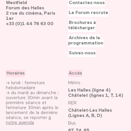
Westfield
Contactez-nous
Forum des Halles
Le Forum recrute
2 rue du cinéma, Paris
1er
Brochures à
+33 (0)1 44 76 63 00
télécharger
Archives de la
programmation
Suivez-nous
Horaires
Accès
→ lundi : fermeture
Métro
hebdomadaire
Les Halles (ligne 4)
→ du mardi au dimanche :
Châtelet (lignes 1, 7, 14)
ouverture 30min avant la
première séance et
RER
fermeture 30min après le
Châtelet-Les Halles
lancement de la dernière
(Lignes A, B, D)
séance, se reporter
à
notre agenda
Bus
67, 74, 85