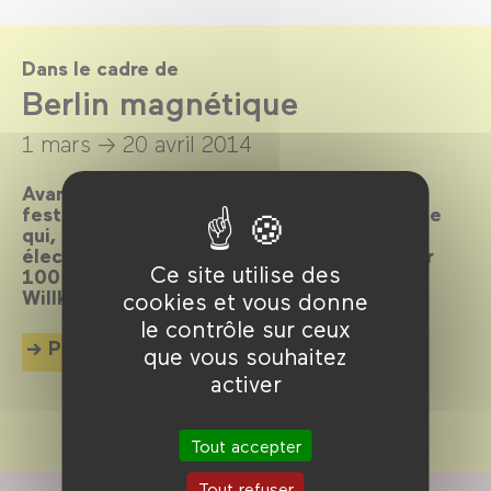
Dans le cadre de
Berlin magnétique
1 mars →
20 avril 2014
Avant-gardiste, cosmopolite, bouillonnante,
festive, scandaleuse… Elle est LA métropole
qui, depuis toujours, attire les foules et
électrise l’écran. La preuve en 80 films pour
Ce site utilise des
100 ans d’histoire et de cinéma imbriqués.
Willkommen, bienvenue, welcome !
cookies et vous donne
le contrôle sur ceux
Plus d'info
que vous souhaitez
activer
Tout accepter
Tout refuser