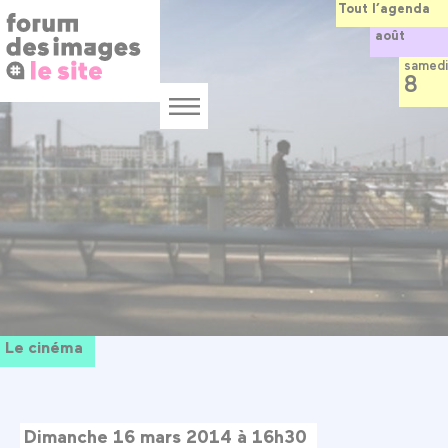
Panneau de gestion des cookies
Aller
Tout l’agenda
au
août
contenu
principal
samedi
8
Menu
Le cinéma
Dimanche 16 mars 2014 à 16h30