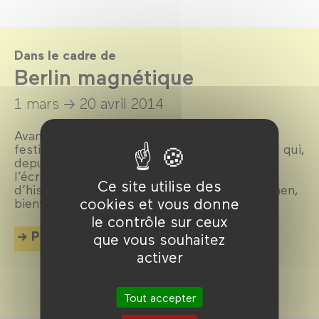
Dans le cadre de
Berlin magnétique
1 mars →
20 avril 2014
Avant-gardiste, cosmopolite, bouillonnante,
festive, scandaleuse… Elle est LA métropole qui,
depuis toujours, attire les foules et électrise
l’écran. La preuve en 80 films pour 100 ans
Ce site utilise des
d’histoire et de cinéma imbriqués. Willkommen,
cookies et vous donne
bienvenue, welcome !
le contrôle sur ceux
Plus d'info
que vous souhaitez
activer
Tout accepter