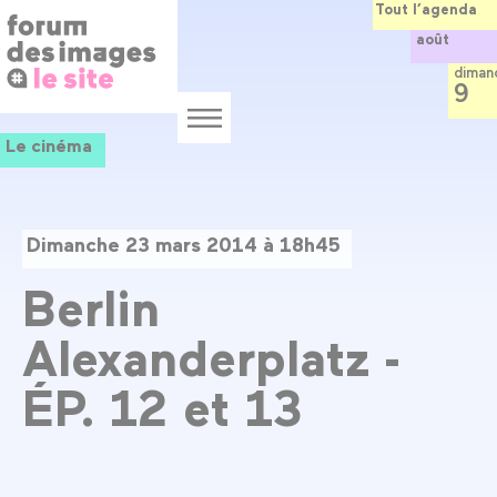
Panneau de gestion des cookies
Aller
Tout l’agenda
au
août
contenu
principal
diman
9
Menu
Le cinéma
Dimanche 23 mars 2014 à 18h45
Berlin
Alexanderplatz -
ÉP. 12 et 13