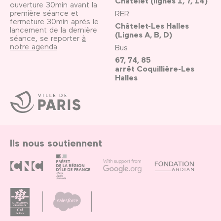
Châtelet (lignes 1, 7, 14)
ouverture 30min avant la
première séance et
RER
fermeture 30min après le
Châtelet-Les Halles
lancement de la dernière
(Lignes A, B, D)
séance, se reporter
à
notre agenda
Bus
67, 74, 85
arrêt Coquillière-Les
Halles
Ville
de
Paris
Ils nous soutiennent