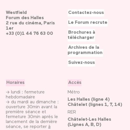
Westfield
Contactez-nous
Forum des Halles
Le Forum recrute
2 rue du cinéma, Paris
1er
Brochures à
+33 (0)1 44 76 63 00
télécharger
Archives de la
programmation
Suivez-nous
Horaires
Accès
→ lundi : fermeture
Métro
hebdomadaire
Les Halles (ligne 4)
→ du mardi au dimanche :
Châtelet (lignes 1, 7, 14)
ouverture 30min avant la
première séance et
RER
fermeture 30min après le
Châtelet-Les Halles
lancement de la dernière
(Lignes A, B, D)
séance, se reporter
à