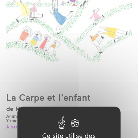
La Carpe et l'enfant
de
Morgane Simon
Arnaud Demuynck
Animation
France
Belgique
Sans dialogue
2024
7 min
Cinéma Numérique 2K
Couleur
À partir de 18 mois
Ce site utilise des