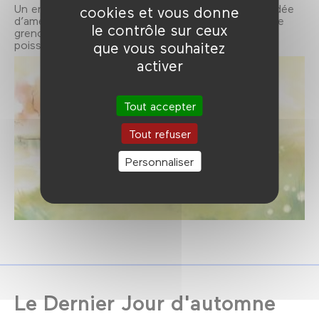
Un enfant va pêcher la carpe. Mais il a la mauvaise idée
cookies et vous donne
d’amener avec lui son petit chien. Entre le chiot, une
le contrôle sur ceux
grenouille, et un canard, pas facile d’attraper un
poisson…
que vous souhaitez
activer
Tout accepter
Tout refuser
Personnaliser
Le Dernier Jour d'automne