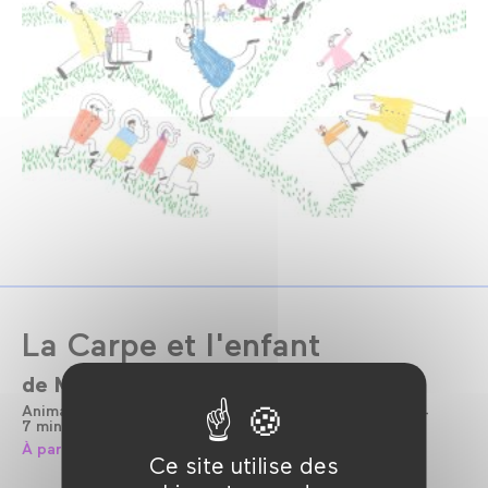
La Carpe et l'enfant
de
Morgane Simon
Arnaud Demuynck
Animation
France
Belgique
Sans dialogue
2024
7 min
Cinéma Numérique 2K
Couleur
À partir de 18 mois
Ce site utilise des