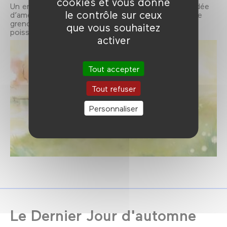
cookies et vous donne
Un enfant va pêcher la carpe. Mais il a la mauvaise idée
le contrôle sur ceux
d’amener avec lui son petit chien. Entre le chiot, une
grenouille, et un canard, pas facile d’attraper un
que vous souhaitez
poisson…
activer
Tout accepter
Tout refuser
Personnaliser
Le Dernier Jour d'automne