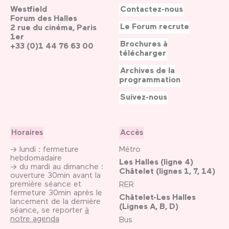
Westfield
Contactez-nous
Forum des Halles
Le Forum recrute
2 rue du cinéma, Paris
1er
Brochures à
+33 (0)1 44 76 63 00
télécharger
Archives de la
programmation
Suivez-nous
Horaires
Accès
→ lundi : fermeture
Métro
hebdomadaire
Les Halles (ligne 4)
→ du mardi au dimanche :
Châtelet (lignes 1, 7, 14)
ouverture 30min avant la
première séance et
RER
fermeture 30min après le
Châtelet-Les Halles
lancement de la dernière
(Lignes A, B, D)
séance, se reporter
à
notre agenda
Bus