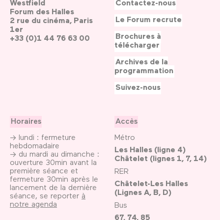
Westfield
Contactez-nous
Forum des Halles
Le Forum recrute
2 rue du cinéma, Paris
1er
Brochures à
+33 (0)1 44 76 63 00
télécharger
Archives de la
programmation
Suivez-nous
Horaires
Accès
→ lundi : fermeture
Métro
hebdomadaire
Les Halles (ligne 4)
→ du mardi au dimanche :
Châtelet (lignes 1, 7, 14)
ouverture 30min avant la
première séance et
RER
fermeture 30min après le
Châtelet-Les Halles
lancement de la dernière
(Lignes A, B, D)
séance, se reporter
à
notre agenda
Bus
67, 74, 85