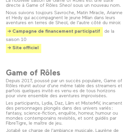
directe à Game of Rôles
Sheol
sous un nouveau nom.
Nous suivons toujours Savroche, Matin Miracle, Arianne
et Hedy qui accompagnent le jeune Milan dans leurs
aventures en terres de Sheol, de l'autre côté du miroir.
Campagne de financement participatif
de la
saison 10
Site officiel
Game of Rôles
Depuis 2017, poussé par un succès populaire, Game of
Rôles réunit autour d’une même table des streamers et
parfois quelques invité·es venu·es de tous horizons
pour vivre ensemble des aventures improvisées.
Les participants, Lydia, Daz, Lâm et MisterMV, incarnent
des personnages plongés dans des univers variés :
fantasy, science-fiction, enquête, horreur, humour ou
mondes contemporains revisités, et sont guidés par
FibreTigre, le maître de jeu.
Jotabê se charge de l'ambiance musicale, Laurène de