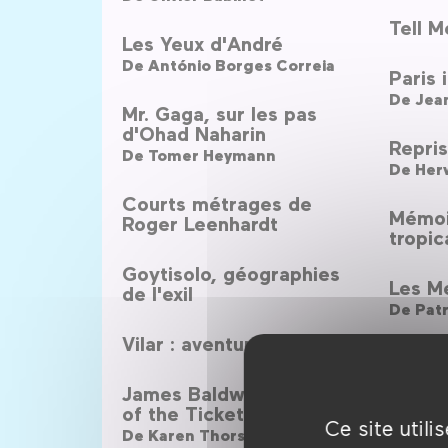
Tell 
Les Yeux d'André
De
António Borges Correia
Paris 
De
Jean
Mr. Gaga, sur les pas
d'Ohad Naharin
Repri
De
Tomer Heymann
De
Her
Courts métrages de
Mémoir
Roger Leenhardt
tropic
Goytisolo, géographies
Les M
de l'exil
De
Patr
Vilar : aventure et passion
Brothe
De
Patr
James Baldwin, the Price
of the Ticket
Le sa
Ce site util
De
Karen Thorsen
Hôtel 