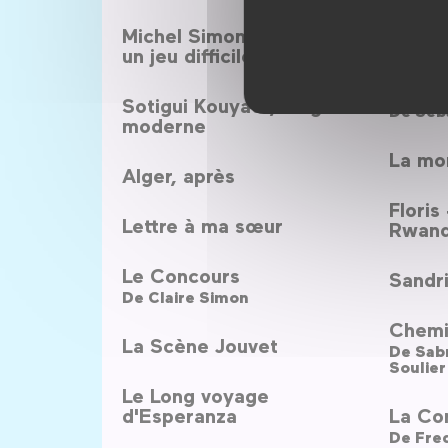
maiso
Michel Simon... La vie est
Haute 
un jeu difficile
La Tr
Sotigui Kouyaté, un griot
De
Séba
moderne
La mo
Alger, après
Floris
Lettre à ma sœur
Rwan
Le Concours
Sandri
De
Claire Simon
Chemi
La Scène Jouvet
De
Soulier
Le Long voyage
d'Esperanza
La Co
De
Fre