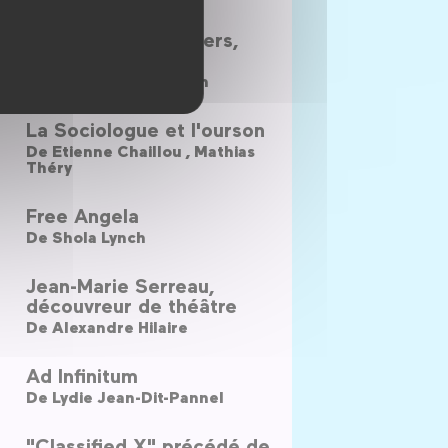
Camarades gansgters,
levez-vous !
De
Alexandru Solomon
La Sociologue et l'ourson
De
Etienne Chaillou ,
Mathias
Théry
Free Angela
De
Shola Lynch
Jean-Marie Serreau,
découvreur de théâtre
De
Alexandre Hilaire
Ad Infinitum
De
Lydie Jean-Dit-Pannel
"Classified X" précédé de