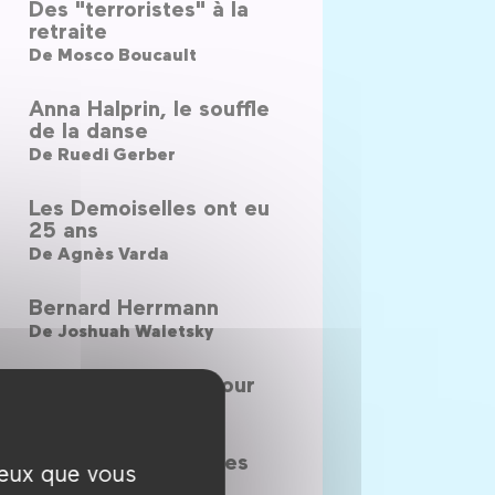
Des "terroristes" à la
retraite
De
Mosco Boucault
Anna Halprin, le souffle
de la danse
De
Ruedi Gerber
Les Demoiselles ont eu
25 ans
De
Agnès Varda
Bernard Herrmann
De
Joshuah Waletsky
Gabin gueule d'amour
De
Michel Viotte
Tout près des étoiles
ceux que vous
De
Nils Tavernier