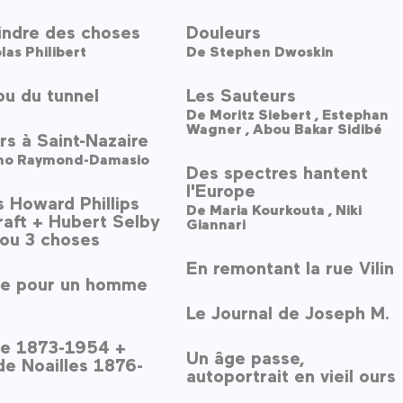
indre des choses
Douleurs
las Philibert
De
Stephen Dwoskin
bu du tunnel
Les Sauteurs
De
Moritz Siebert ,
Estephan
Wagner ,
Abou Bakar Sidibé
s à Saint-Nazaire
no Raymond-Damasio
Des spectres hantent
l'Europe
 Howard Phillips
De
Maria Kourkouta ,
Niki
aft + Hubert Selby
Giannari
2 ou 3 choses
En remontant la rue Vilin
gie pour un homme
Le Journal de Joseph M.
te 1873-1954 +
Un âge passe,
e Noailles 1876-
autoportrait en vieil ours