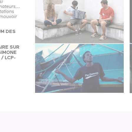
si
nateurs...
ations
omouvoir
UM DES
IRE SUR
SIMONE
/ LCP-