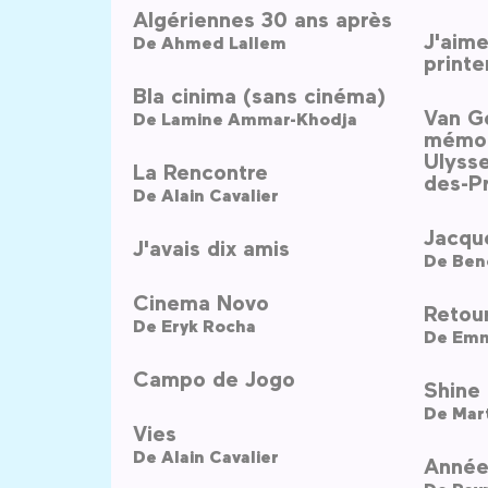
Algériennes 30 ans après
J'aime
De
Ahmed Lallem
print
Bla cinima (sans cinéma)
Van G
De
Lamine Ammar-Khodja
mémoi
Ulysse
La Rencontre
des-P
De
Alain Cavalier
Jacqu
J'avais dix amis
De
Ben
Cinema Novo
Retour
De
Eryk Rocha
De
Emm
Campo de Jogo
Shine 
De
Mar
Vies
De
Alain Cavalier
Année