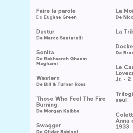
Faire la parole
La Mo
De
Eugène Green
De
Nico
Dustur
La Tri
De
Marco Santarelli
Docker
Sonita
De
Bru
De
Rokhsareh Ghaem
Maghami
Le Cas
Lovecr
Western
Jr. - 
De
Bill & Turner Ross
Trilo
Those Who Feel The Fire
seul
Burning
De
Morgan Knibbe
Colet
Anna d
Swagger
1933
De
Olivier Babinet