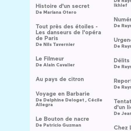
De
Histoire d'un secret
Ikhlef
De
Mariana Otero
Numér
Tout près des étoiles -
De
Ray
Les danseurs de l'opéra
de Paris
Urgen
De
Nils Tavernier
De
Ray
Le Filmeur
Délits
De
Alain Cavalier
De
Ray
Au pays de citron
Repor
De
Ray
Voyage en Barbarie
De
Delphine Deloget ,
Cécile
Tenta
Allegra
d'un l
De
Jean
Le Bouton de nacre
De
Patricio Guzman
Chez L