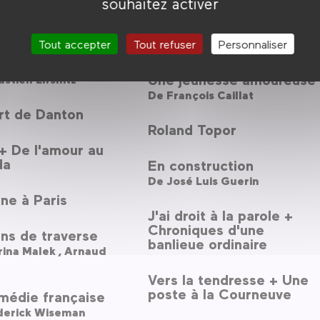
souhaitez activer
De
Dominique Cabrera
n aux images +
lisse
Fantômes du cinéma #3
Tout accepter
Tout refuser
Personnaliser
aversée
Une jeunesse amoureuse
stien Lifshitz
De
François Caillat
rt de Danton
Roland Topor
 + De l'amour au
da
En construction
De
José Luis Guerin
ne à Paris
J'ai droit à la parole +
Chroniques d'une
ns de traverse
banlieue ordinaire
Sabrina Malek ,
Arnaud
Vers la tendresse + Une
poste à la Courneuve
médie française
derick Wiseman