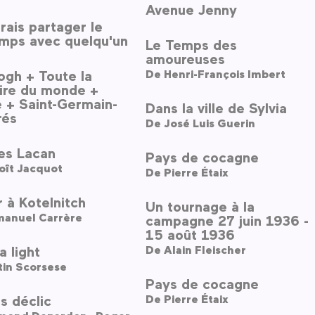
Avenue Jenny
rais partager le
emps avec quelqu'un
Le Temps des
amoureuses
ogh + Toute la
De
Henri-François Imbert
re du monde +
 + Saint-Germain-
Dans la ville de Sylvia
rés
De
José Luis Guerin
es Lacan
Pays de cocagne
oît Jacquot
De
Pierre Étaix
 à Kotelnitch
Un tournage à la
anuel Carrère
campagne 27 juin 1936 -
15 août 1936
a light
De
Alain Fleischer
tin Scorsese
Pays de cocagne
s déclic
De
Pierre Étaix