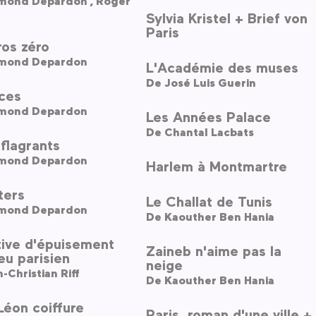
Raymond Depardon ,
Roger
Sylvia Kristel + Brief von
Paris
os zéro
mond Depardon
L'Académie des muses
De
José Luis Guerin
ces
mond Depardon
Les Années Palace
De
Chantal Lacbats
 flagrants
mond Depardon
Harlem à Montmartre
ters
Le Challat de Tunis
mond Depardon
De
Kaouther Ben Hania
tive d'épuisement
Zaineb n'aime pas la
ieu parisien
neige
-Christian Riff
De
Kaouther Ben Hania
éon coiffure
Paris, roman d'une ville +