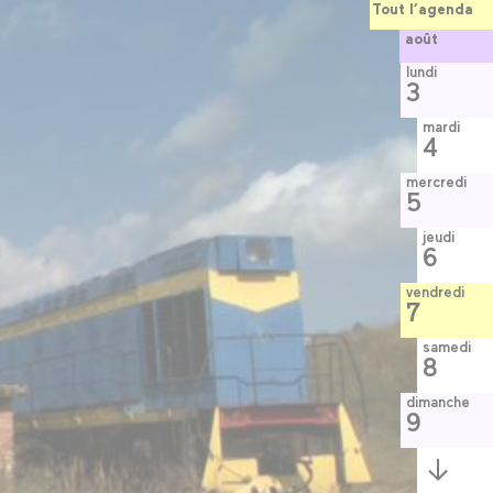
Tout l’agenda
août
lundi
3
mardi
4
mercredi
5
jeudi
6
vendredi
7
samedi
8
dimanche
9
Semaine
suivante