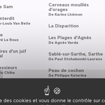
Cerveaux mouillés
Me Sam
d'orages
De
Karine Lhémon
interdit
-Louis Van Belle
La Disparition
se
Les Plages d'Agnès
vé Le Roux
De
Agnès Varda
es d'un juif
Sablé-sur-Sarthe, Sarthe
al
De
Paul Otchakovski-Laurens
essieurs
Peau de cochon
ic Chiha
De
Philippe Katerine
rs of the night
Peau de cochon
ic Chiha
De
Philippe Katerine
ng des bêtes +
ise des cookies et vous donne le contrôle sur 
Demain et encore demain
des Invalides + La