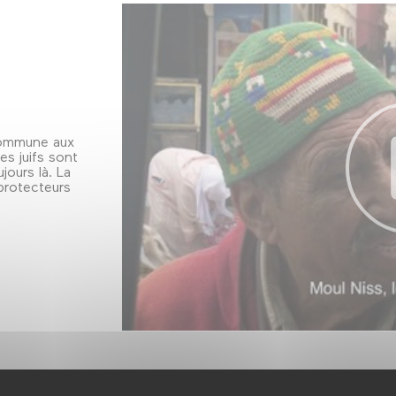
 commune aux
es juifs sont
jours là. La
 protecteurs