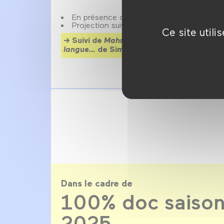
En présence de Simone Bitton, cinéaste.
Projection suivie d’un débat.
Ce site util
Suivi de
Mahmoud Darwich : et la terre,
langue…
de Simone Bitton à 20h30
Dans le cadre de
100% doc saison
2025