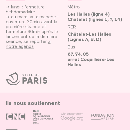
→ lundi : fermeture
Métro
hebdomadaire
Les Halles (ligne 4)
→ du mardi au dimanche :
Châtelet (lignes 1, 7, 14)
ouverture 30min avant la
première séance et
RER
fermeture 30min après le
Châtelet-Les Halles
lancement de la dernière
(Lignes A, B, D)
séance, se reporter
à
notre agenda
Bus
67, 74, 85
arrêt Coquillière-Les
Halles
Ville
de
Paris
Ils nous soutiennent