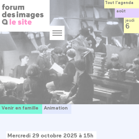
Panneau de gestion des cookies
Aller
Tout l’agenda
au
août
contenu
principal
jeudi
6
Menu
Venir en famille
Animation
Mercredi 29 octobre 2025 à 15h