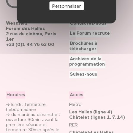
Personnaliser
Westfield
Contactez-nous
Forum des Halles
Le Forum recrute
2 rue du cinéma, Paris
1er
Brochures à
+33 (0)1 44 76 63 00
télécharger
Archives de la
programmation
Suivez-nous
Horaires
Accès
→ lundi : fermeture
Métro
hebdomadaire
Les Halles (ligne 4)
→ du mardi au dimanche :
Châtelet (lignes 1, 7, 14)
ouverture 30min avant la
première séance et
RER
fermeture 30min après le
Châtelet-Les Halles