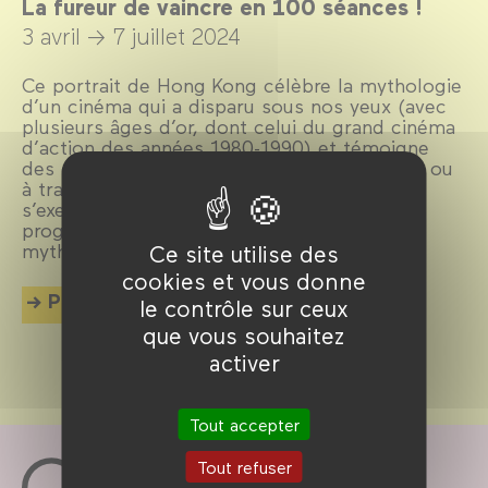
La fureur de vaincre en 100 séances !
3 avril →
7 juillet 2024
Ce portrait de Hong Kong célèbre la mythologie
d’un cinéma qui a disparu sous nos yeux (avec
plusieurs âges d’or, dont celui du grand cinéma
d’action des années 1980-1990) et témoigne
des enjeux politiques du moment, sur place ou
à travers la diaspora, face aux censures qui
s’exercent sur les œuvres et les artistes. Ce
programme fait ainsi dialoguer passé
mythologique et présent politique.
Ce site utilise des
cookies et vous donne
Plus d'info
le contrôle sur ceux
que vous souhaitez
activer
Tout accepter
Tout refuser