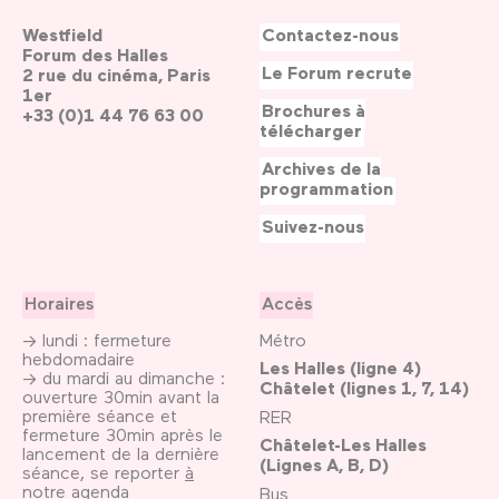
Westfield
Contactez-nous
Forum des Halles
Le Forum recrute
2 rue du cinéma, Paris
1er
Brochures à
+33 (0)1 44 76 63 00
télécharger
Archives de la
programmation
Suivez-nous
Horaires
Accès
→ lundi : fermeture
Métro
hebdomadaire
Les Halles (ligne 4)
→ du mardi au dimanche :
Châtelet (lignes 1, 7, 14)
ouverture 30min avant la
première séance et
RER
fermeture 30min après le
Châtelet-Les Halles
lancement de la dernière
(Lignes A, B, D)
séance, se reporter
à
notre agenda
Bus