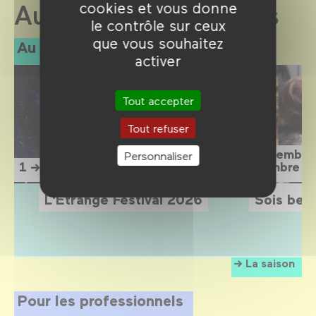
cookies et vous donne
Au Forum des images
le contrôle sur ceux
que vous souhaitez
Au programme
activer
Tout accepter
Tout refuser
15 septembre
Personnaliser
1 → 12 septembre 2026
1 novembre 2
L'Étrange Festival 2026
Sois belle
La saison
Pour les professionnels