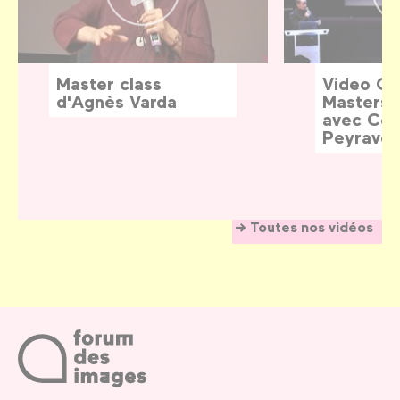
Master class
Video G
d'Agnès Varda
Masters:
avec Céd
Peyraver
Toutes nos vidéos