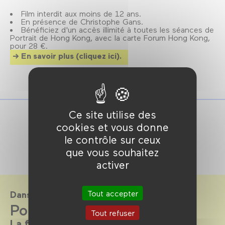
Film interdit aux moins de 12 ans.
En présence de Christophe Gans.
Bénéficiez d'un accès illimité à toutes les séances de
Portrait de Hong Kong, avec la carte Forum Hong Kong,
pour 28 €.
En savoir plus (cliquez ici).
Ce site utilise des
cookies et vous donne
le contrôle sur ceux
que vous souhaitez
activer
Tout accepter
Dans le cadre de
Portrait de Hong Kong
Tout refuser
La fureur de vaincre en 100 séances !