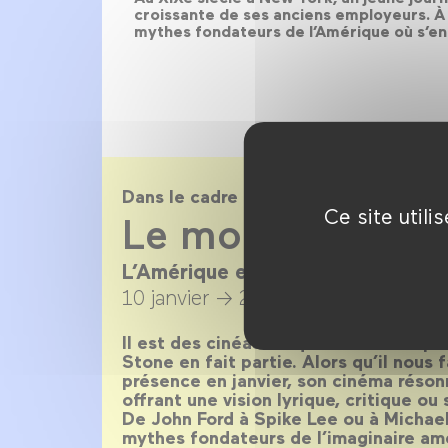
croissante de ses anciens employeurs. À t
mythes fondateurs de l’Amérique où s’ent
Dans le cadre de
Ce site util
Le monde est St
L’Amérique en 80 films / en prés
10 janvier →
28 février 2018
Il est des cinéastes qui ne laissent pa
Stone en fait partie. Alors qu’il nous 
présence en janvier, son cinéma réso
offrant une vision lyrique, critique ou
De John Ford à Spike Lee ou à Michael
mythes fondateurs de l’imaginaire amé