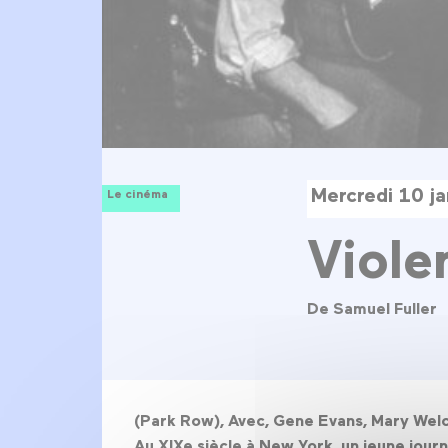
Mercredi 10 j
Le cinéma
Viole
De Samuel Fuller
(Park Row), Avec, Gene Evans, Mary Welch,
Au XIXe siècle à New York, un jeune journa