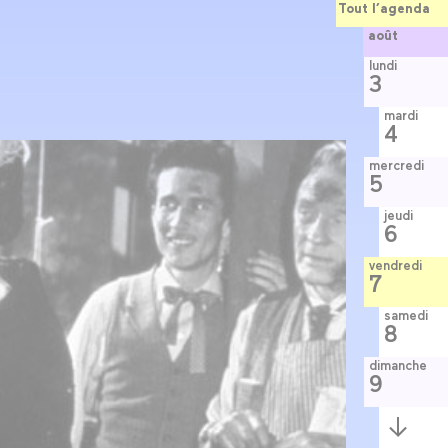
Tout l’agenda
août
lundi
3
mardi
4
mercredi
5
jeudi
6
vendredi
7
samedi
8
dimanche
9
Semaine
suivante