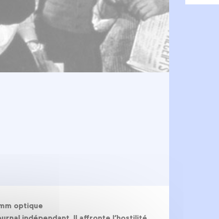
35mm optique
urnal indépendant. Il affronte l’hostilité