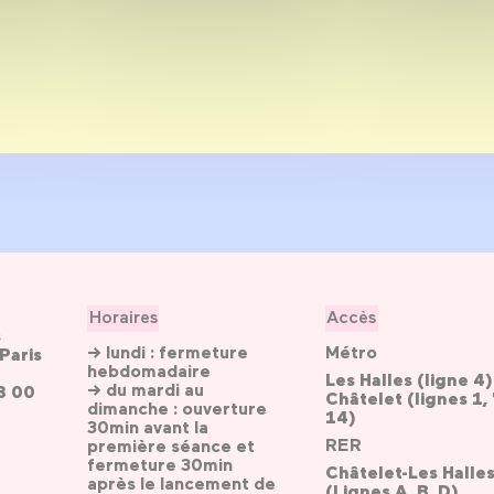
Horaires
Accès
s
→ lundi : fermeture
Métro
Paris
hebdomadaire
Les Halles (ligne 4)
→ du mardi au
3 00
Châtelet (lignes 1, 
dimanche : ouverture
14)
30min avant la
RER
première séance et
fermeture 30min
Châtelet-Les Halle
après le lancement de
(Lignes A, B, D)