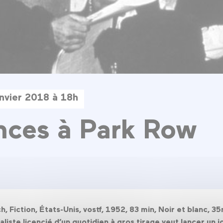
anvier 2018 à 18h
nces à Park Row
 Fiction, États-Unis, vostf, 1952, 83 min, Noir et blanc, 
liste licencié d’un quotidien à gros tirage veut lancer un jo