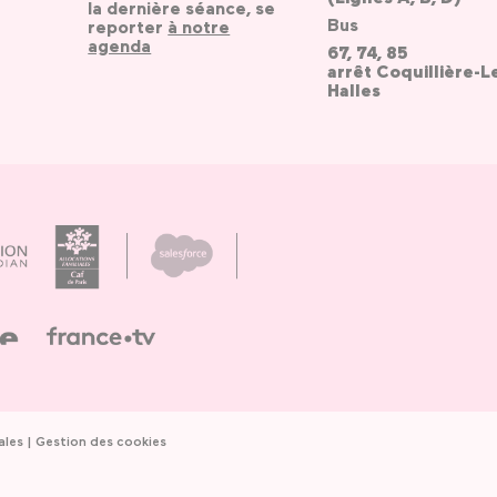
la dernière séance, se
Bus
reporter
à notre
agenda
67, 74, 85
arrêt Coquillière-L
Halles
ales
Gestion des cookies