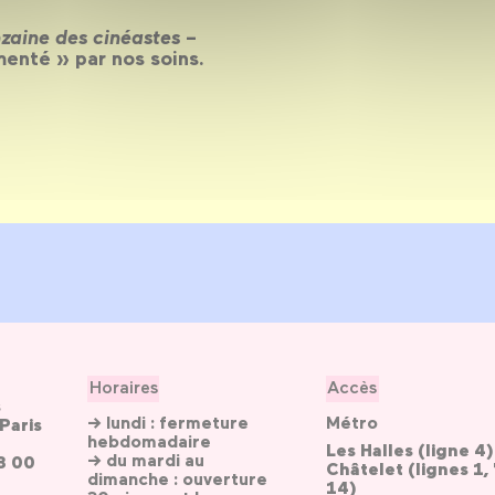
zaine des cinéastes
–
menté » par nos soins.
Horaires
Accès
s
→ lundi : fermeture
Métro
Paris
hebdomadaire
Les Halles (ligne 4)
→ du mardi au
3 00
Châtelet (lignes 1, 
dimanche : ouverture
14)