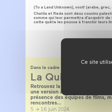
(To a Land Unknown), vostf (arabe, grec
Chatila et Reda sont deux cousins palest
somme qui leur permettra d’acquérir de f
cette quête les pousse à franchir leurs li
Ce site util
Dans le cadre de
La Quinzaine en 
Retrouvez la sélection 2024 au 
une version augmentée du festiva
présence des équipes de films, ma
rencontres…
5 → 16 juin 2024