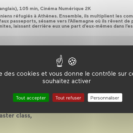
, anglais), 105 min, Cinéma Numérique 2K
iniens réfugiés à Athènes. Ensemble, ils multiplient les c
aux passeports, sésame vers l’Allemagne où ils rêvent de po
mites, laissant derrière eux une part d’eux-mêmes dans l’esp
ise des cookies et vous donne le contrôle sur 
souhaitez activer
salle 2024
Tout accepter
Tout refuser
Personnaliser
Forum des images pour
l: projections en
ster class,