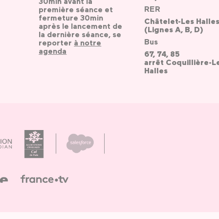
30min avant la
RER
première séance et
fermeture 30min
Châtelet-Les Halle
après le lancement de
(Lignes A, B, D)
la dernière séance, se
Bus
reporter
à notre
agenda
67, 74, 85
arrêt Coquillière-L
Halles