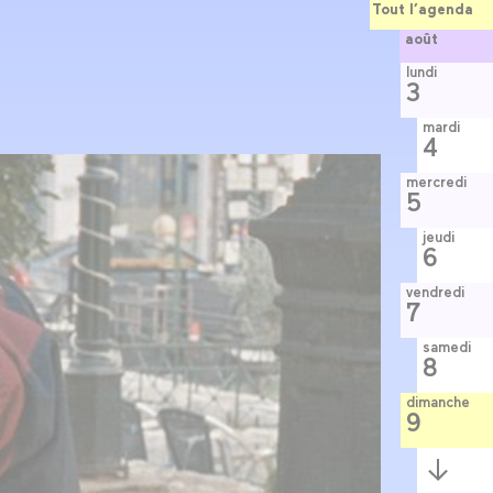
Tout l’agenda
août
lundi
3
mardi
4
mercredi
5
jeudi
6
vendredi
7
samedi
8
dimanche
9
Semaine
suivante