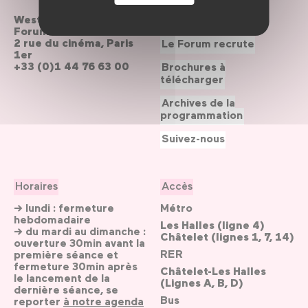
Westfield
Contactez-nous
Forum des Halles
2 rue du cinéma, Paris
Le Forum recrute
1er
+33 (0)1 44 76 63 00
Brochures à
télécharger
Archives de la
programmation
Suivez-nous
Horaires
Accès
→ lundi : fermeture
Métro
hebdomadaire
Les Halles (ligne 4)
→ du mardi au dimanche :
Châtelet (lignes 1, 7, 14)
ouverture 30min avant la
RER
première séance et
fermeture 30min après
Châtelet-Les Halles
le lancement de la
(Lignes A, B, D)
dernière séance, se
Bus
reporter
à notre agenda