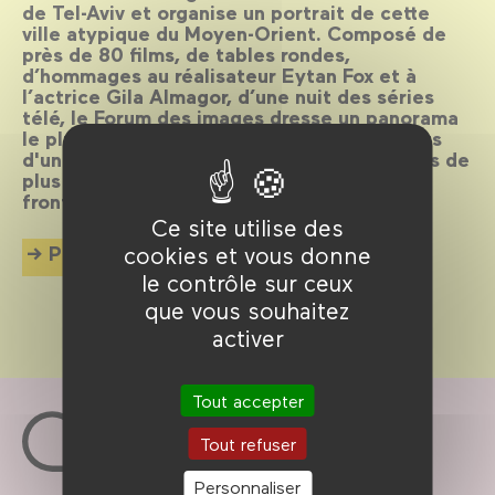
de Tel-Aviv et organise un portrait de cette
ville atypique du Moyen-Orient. Composé de
près de 80 films, de tables rondes,
d’hommages au réalisateur Eytan Fox et à
l’actrice Gila Almagor, d’une nuit des séries
télé, le Forum des images dresse un panorama
le plus large possible des différents aspects
d'une ville et d’un cinéma encore jeune mais de
plus en plus reconnu en dehors de ses
frontières.
Ce site utilise des
Plus d'info
cookies et vous donne
le contrôle sur ceux
que vous souhaitez
activer
Tout accepter
Tout refuser
Personnaliser