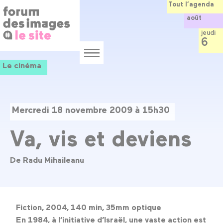
Panneau de gestion des cookies
Aller
Tout l’agenda
au
août
contenu
principal
jeudi
6
Menu
Le cinéma
Mercredi 18 novembre 2009 à 15h30
Va, vis et deviens
De Radu Mihaileanu
Fiction, 2004, 140 min, 35mm optique
En 1984, à l’initiative d’Israël, une vaste action est