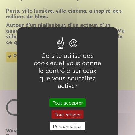
Paris, ville lumière, ville cinéma, a inspiré des
milliers de films.
Autour d’un réalisateur, d’un acteur, d’un
quartier, d’une époque ou d’un thème, CinéMa
ville propose chaque mois une exploration de
ce qui palpite dans la cité.
Ce site utilise des
Plus d'info
cookies et vous donne
le contrôle sur ceux
que vous souhaitez
activer
Tout accepter
Tout refuser
Personnaliser
Westfield
Contactez-nous