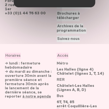
Forum des Halles
2 rue du cinéma, Paris
Le Forum recrute
1er
+33 (0)1 44 76 63 00
Brochures à
télécharger
Archives de la
programmation
Suivez-nous
Horaires
Accès
→ lundi : fermeture
Métro
hebdomadaire
Les Halles (ligne 4)
→ du mardi au dimanche :
Châtelet (lignes 1, 7, 14)
ouverture 30min avant la
RER
première séance et
fermeture 30min après
Châtelet-Les Halles
le lancement de la
(Lignes A, B, D)
dernière séance, se
Bus
reporter
à notre agenda
67, 74, 85
arrêt Coquillière-Les