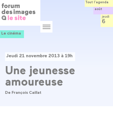
Panneau de gestion des cookies
Aller
Tout l’agenda
au
août
contenu
principal
jeudi
6
Menu
Le cinéma
Jeudi 21 novembre 2013 à 19h
Une jeunesse
amoureuse
De François Caillat