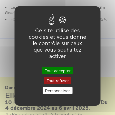
Le choix de Rebecca Zlotowski en écho à son film
Belle Épine
,
vendredi 6 décembre à 21h.
Focus Rebecca Zlotowski : 5 → 13 décembre 2024.
Ce site utilise des
cookies et vous donne
le contrôle sur ceux
que vous souhaitez
activer
Tout accepter
Tout refuser
Dans le cadre de
Personnaliser
Elles sont là pour rester
10 réalisatrices aujourd’hui en France. Du
4 décembre 2024 au 6 avril 2025.
4 décembre 2024 →
6 avril 2025