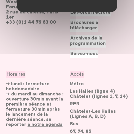
Westfield
Contactez-nous
Forum des Halles
2 rue du cinéma, Paris
Le Forum recrute
1er
+33 (0)1 44 76 63 00
Brochures à
télécharger
Archives de la
programmation
Suivez-nous
Horaires
Accès
→ lundi : fermeture
Métro
hebdomadaire
Les Halles (ligne 4)
→ du mardi au dimanche :
Châtelet (lignes 1, 7, 14)
ouverture 30min avant la
RER
première séance et
fermeture 30min après
Châtelet-Les Halles
le lancement de la
(Lignes A, B, D)
dernière séance, se
Bus
reporter
à notre agenda
67, 74, 85