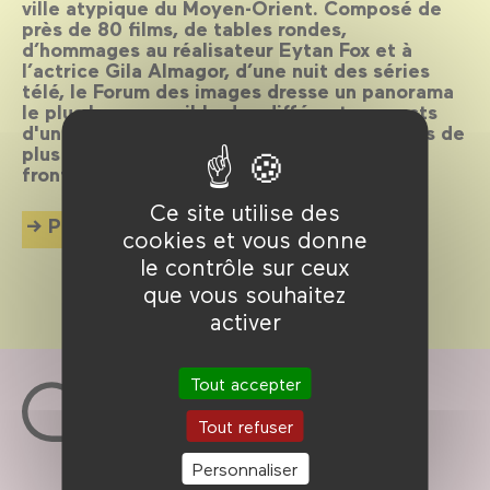
ville atypique du Moyen-Orient. Composé de
près de 80 films, de tables rondes,
d’hommages au réalisateur Eytan Fox et à
l’actrice Gila Almagor, d’une nuit des séries
télé, le Forum des images dresse un panorama
le plus large possible des différents aspects
d'une ville et d’un cinéma encore jeune mais de
plus en plus reconnu en dehors de ses
frontières.
Ce site utilise des
Plus d'info
cookies et vous donne
le contrôle sur ceux
que vous souhaitez
activer
Tout accepter
Tout refuser
Personnaliser