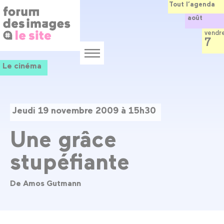
Panneau de gestion des cookies
Aller
Tout l’agenda
au
août
contenu
principal
vendr
7
Menu
Le cinéma
Jeudi 19 novembre 2009 à 15h30
Une grâce
stupéfiante
De Amos Gutmann