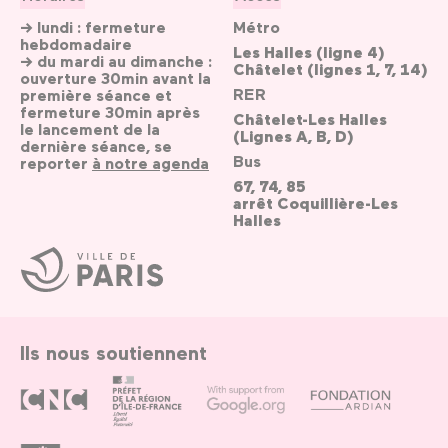
→ lundi : fermeture
Métro
hebdomadaire
Les Halles (ligne 4)
→ du mardi au dimanche :
Châtelet (lignes 1, 7, 14)
ouverture 30min avant la
RER
première séance et
fermeture 30min après
Châtelet-Les Halles
le lancement de la
(Lignes A, B, D)
dernière séance, se
Bus
reporter
à notre agenda
67, 74, 85
arrêt Coquillière-Les
Halles
Ville
de
Paris
Ils nous soutiennent