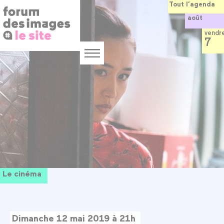
Panneau de gestion des cookies
Aller
Tout l’agenda
au
août
contenu
principal
vendr
7
Menu
Le cinéma
Dimanche 12 mai 2019 à 21h