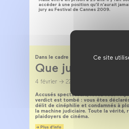
accéder à une position qu’il n’aurait jamai
jury au Festival de Cannes 2009.
Ce site util
Dans le cadre de
Que justice soit f
4 février →
22 mars 2015
Accusés spectateurs, levez-vous ! Aprè
verdict est tombé : vous êtes déclaré
délit de cinéphilie et condamnés à pl
la machine judiciaire. Toute la vérité, 
plaidoyers de cinéma.
Plus d'info