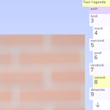
Tout l’agenda
août
lundi
3
mardi
4
mercredi
5
jeudi
6
vendredi
7
samedi
8
dimanche
9
Semaine
suivante