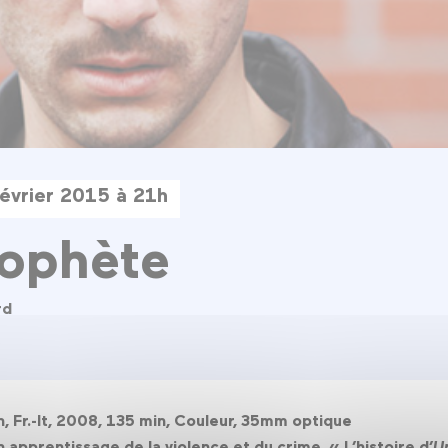
évrier 2015 à 21h
rophète
rd
n, Fr.-It, 2008, 135 min, Couleur, 35mm optique
on apprentissage de la violence et du crime. « L’histoire d’
U