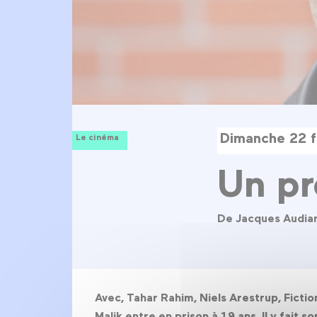
Dimanche 22 f
Le cinéma
Un p
De Jacques Audia
Avec, Tahar Rahim, Niels Arestrup, Fictio
Malik entre en prison à 19 ans. Il y fait s