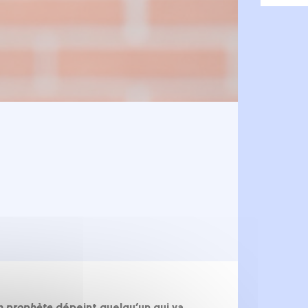
n prophète
dépeint quelqu’un qui va