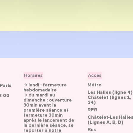
Horaires
Accès
s
→ lundi : fermeture
Métro
Paris
hebdomadaire
Les Halles (ligne 4)
→ du mardi au
3 00
Châtelet (lignes 1, 
dimanche : ouverture
14)
30min avant la
RER
première séance et
fermeture 30min
Châtelet-Les Halle
après le lancement de
(Lignes A, B, D)
la dernière séance, se
Bus
reporter
à notre