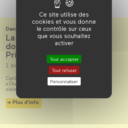
Ce site utilise des
cookies et vous donne
le contrôle sur ceux
Dans le cadre de
que vous souhaitez
La Cinémathèque du
activer
documentaire par la Bpi -
Printemps 2025
Tout accepter
1 avril →
13 juillet 2025
Tout refuser
Cycles « Si la Bulgarie m’était contée » et
Personnaliser
« Outsiders : rebelles, excentriques,
visionnaires ».
Plus d'info