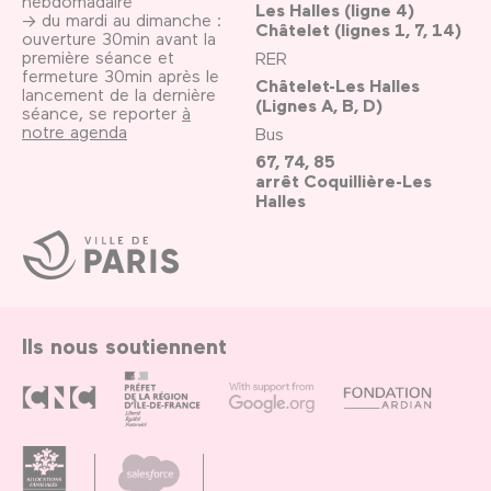
hebdomadaire
Les Halles (ligne 4)
→ du mardi au dimanche :
Châtelet (lignes 1, 7, 14)
ouverture 30min avant la
première séance et
RER
fermeture 30min après le
Châtelet-Les Halles
lancement de la dernière
(Lignes A, B, D)
séance, se reporter
à
notre agenda
Bus
67, 74, 85
arrêt Coquillière-Les
Halles
Ville
de
Paris
Ils nous soutiennent