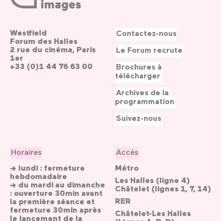
Westfield
Contactez-nous
Forum des Halles
2 rue du cinéma, Paris
Le Forum recrute
1er
+33 (0)1 44 76 63 00
Brochures à
télécharger
Archives de la
programmation
Suivez-nous
Horaires
Accès
→ lundi : fermeture
Métro
hebdomadaire
Les Halles (ligne 4)
→ du mardi au dimanche
Châtelet (lignes 1, 7, 14)
: ouverture 30min avant
RER
la première séance et
fermeture 30min après
Châtelet-Les Halles
le lancement de la