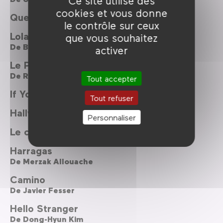
Ce site utilise des
cookies et vous donne
Quelles images pour la crise ?
le contrôle sur ceux
Lola
que vous souhaitez
De
Brillante Mendoza
activer
Le Profit et rien d'autre
De
Raoul Peck
Tout accepter
If You Were Me
Tout refuser
Hallyu, une vague coréenne
Personnaliser
Le cinéma au secours de la planète ?
Harragas
De
Merzak Allouache
Camino
De
Javier Fesser
Hello Stranger
De
Dong-Hyun Kim