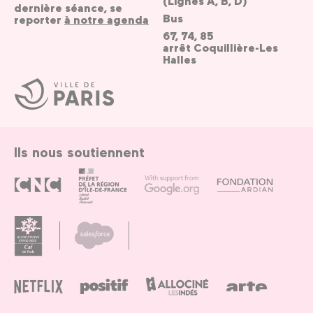
(Lignes A, B, D)
dernière séance, se
Bus
reporter
à notre agenda
67, 74, 85
arrêt Coquillière-Les
Halles
Ville
de
Paris
Ils nous soutiennent