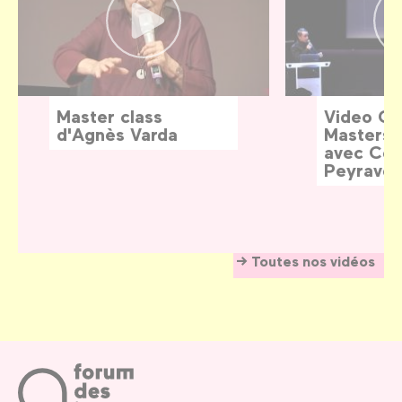
Master class
Video G
d'Agnès Varda
Masters:
avec Céd
Peyraver
Toutes nos vidéos