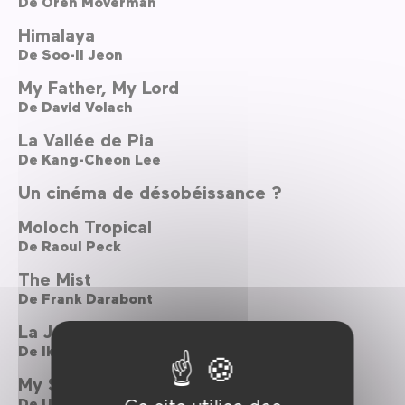
De
Oren Moverman
Himalaya
De
Soo-Il Jeon
My Father, My Lord
De
David Volach
La Vallée de Pia
De
Kang-Cheon Lee
Un cinéma de désobéissance ?
Moloch Tropical
De
Raoul Peck
The Mist
De
Frank Darabont
La Jeune bouquetière
De
Ik-Kyu Choe
My Son, the Fanatic
De
Udayan Prasad