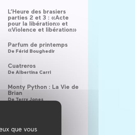
L’Heure des brasiers
parties 2 et 3 : «Acte
pour la libération» et
«Violence et libération»
Parfum de printemps
De
Férid Boughedir
Cuatreros
De
Albertina Carri
Monty Python : La Vie de
Brian
De
Terry Jones
Back Home
De
Joachim Trier
ceux que vous
La Permission