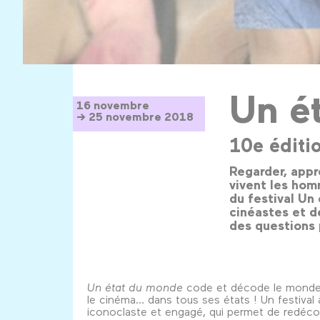
Un é
16 novembre
→ 25 novembre 2018
10e éditi
Regarder, appr
vivent les hom
du festival Un
cinéastes et d
des questions 
Un état du monde
code et décode le monde 
le cinéma… dans tous ses états ! Un festival à
iconoclaste et engagé, qui permet de redécou