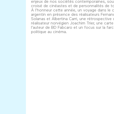
enjeux de nos sociétés contemporaines, sous
croisé de cinéastes et de personnalités de t
À l’honneur cette année, un voyage dans le 
argentin en présence des réalisateurs Ferna
Solanas et Albertina Carri, une rétrospective 
réalisateur norvégien Joachim Trier, une cart
l’auteur de BD Fabcaro et un focus sur la far
politique au cinéma.