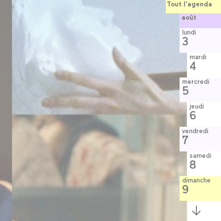
Tout l’agenda
août
lundi
3
mardi
4
mercredi
5
jeudi
6
vendredi
7
samedi
8
dimanche
9
Semaine
suivante