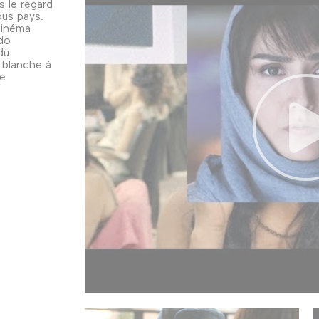
 le regard
ous pays.
cinéma
ndo
du
e blanche à
ce