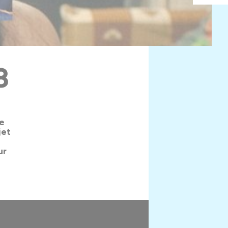
8
ue
jet
ur