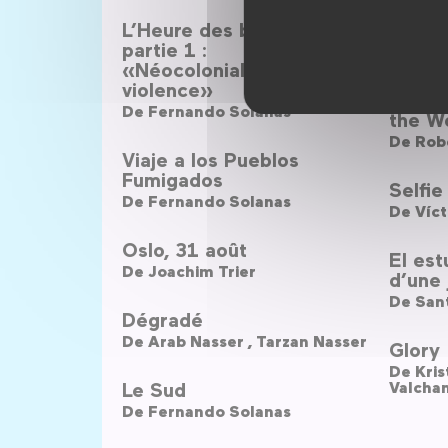
L’Heure des brasiers
Le Ch
partie 1 :
De
Carl
«Néocolonialisme et
violence»
What 
De
Fernando Solanas
the Wo
De
Robe
Viaje a los Pueblos
Fumigados
Selfie
De
Fernando Solanas
De
Víct
Oslo, 31 août
El est
De
Joachim Trier
d’une 
De
Sant
Dégradé
De
Arab Nasser ,
Tarzan Nasser
Glory
De
Le Sud
Valcha
De
Fernando Solanas