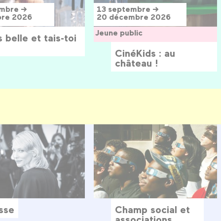
embre →
13 septembre →
bre 2026
20 décembre 2026
Jeune public
 belle et tais-toi
CinéKids : au
château !
sse
Champ social et
associations