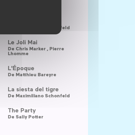
De
Soheil Beiraghi
La helada negra
De
Maximiliano Schonfeld
Le Joli Mai
De
Chris Marker ,
Pierre
Lhomme
L'Époque
De
Matthieu Bareyre
La siesta del tigre
De
Maximiliano Schonfeld
The Party
De
Sally Potter