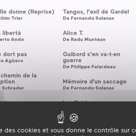
le donne (Reprise)
Tangos, l'exil de Gardel
him Trier
De
Fernando Solanas
a libertà
Alice T.
erto Ando
De
Radu Muntean
 dort pas
Guibord s'en va-t-en
guerre
lo Agüero
De
Philippe Falardeau
 chemin de la
ption
Mémoire d'un saccage
l Schrader
De
Fernando Solanas
o de guerra
Los Rubios
 Arias
De
Albertina Carri
emos
Rojo
ise des cookies et vous donne le contrôle sur 
 Judor
De
Benjamin Naishtat