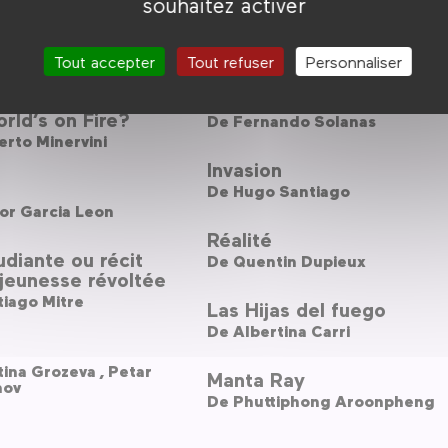
souhaitez activer
emin de San Diego
Retour vers le futur
os Sorín
De
Robert Zemeckis
Tout accepter
Tout refuser
Personnaliser
You Gonna Do When
La Dignité du peuple
rld’s on Fire?
De
Fernando Solanas
rto Minervini
Invasion
De
Hugo Santiago
or Garcia Leon
Réalité
udiante ou récit
De
Quentin Dupieux
jeunesse révoltée
iago Mitre
Las Hijas del fuego
De
Albertina Carri
Kristina Grozeva ,
Petar
Manta Ray
nov
De
Phuttiphong Aroonpheng