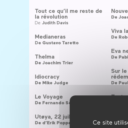
Tout ce qu’il me reste de
Nouvel
la révolution
De
Joac
De
Judith Davis
Viva l
Medianeras
De
Rob
De
Gustavo Taretto
Eva ne
Thelma
De
Pab
De
Joachim Trier
Sur le
Idiocracy
rédem
De
Mike Judge
De
Pau
Le Voyage
Teatr
De
Fernando Solanas
De
Lola
Utøya, 22 juillet
Probl
Ce site util
De
d’Erik Poppe
De
Éric