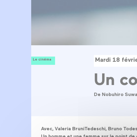
Mardi 18 févr
Le cinéma
Un co
De Nobuhiro Suw
Avec, Valeria BruniTedeschi, Bruno Todes
Un homme et une femme sur le point de di