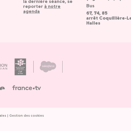
la dernière séance, se
Bus
reporter
à notre
agenda
67, 74, 85
arrêt Coquillière-L
Halles
ales
Gestion des cookies