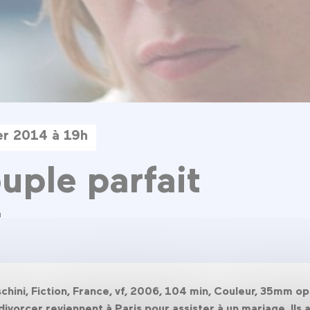
ier 2014 à 19h
uple parfait
a
chini, Fiction, France, vf, 2006, 104 min, Couleur, 35mm o
vorcer reviennent à Paris pour assister à un mariage. Ils a