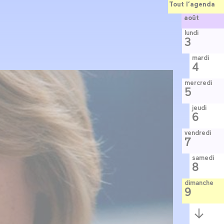
Tout l’agenda
août
lundi
3
mardi
4
mercredi
5
jeudi
6
vendredi
7
samedi
8
dimanche
9
Semaine
suivante