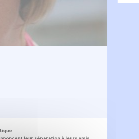
ptique
nnoncent leur séparation à leurs amis.