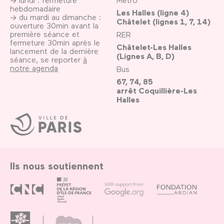
hebdomadaire
Les Halles (ligne 4)
→ du mardi au dimanche :
Châtelet (lignes 1, 7, 14)
ouverture 30min avant la
première séance et
RER
fermeture 30min après le
Châtelet-Les Halles
lancement de la dernière
(Lignes A, B, D)
séance, se reporter
à
notre agenda
Bus
67, 74, 85
arrêt Coquillière-Les
Halles
Ville
de
Paris
Ils nous soutiennent