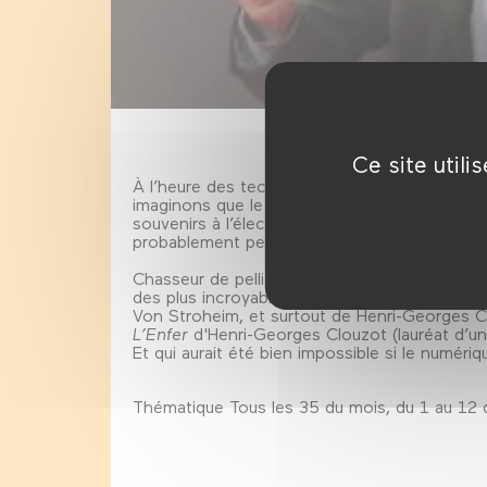
Ce site util
À l’heure des technologies numériques, de l’
imaginons que le disque dur et le cloud sont
souvenirs à l’électronique, nous avons peut
probablement perdu notre mémoire vive, l’envie
Chasseur de pellicules anciennes, restaurateur
des plus incroyables découvertes de trésors 
Von Stroheim, et surtout de Henri-Georges C
L’Enfer
d'Henri-Georges Clouzot (lauréat d’u
Et qui aurait été bien impossible si le numériq
Thématique Tous les 35 du mois, du 1 au 1