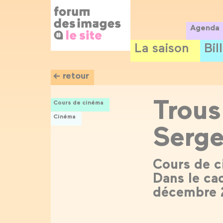
Panneau de gestion des cookies
Aller
au
contenu
Agenda
principal
La saison
Bil
← retour
Trous
Cours de cinéma
Cinéma
Serg
Cours de c
Dans le ca
décembre 