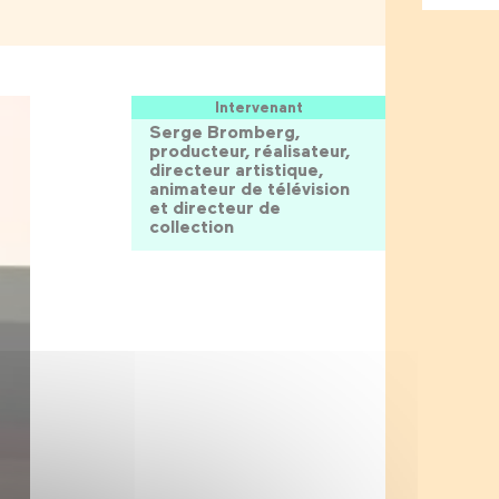
Intervenant
Serge Bromberg,
producteur, réalisateur,
directeur artistique,
animateur de télévision
et directeur de
collection