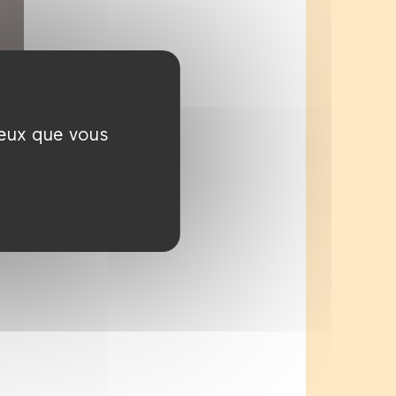
ceux que vous
é.
re
h
…