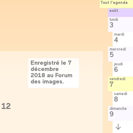
Tout l’agenda
août
lundi
3
mardi
4
mercredi
5
Enregistré le 7
jeudi
décembre
6
2018 au Forum
vendredi
des images.
7
samedi
8
 12
dimanche
9
Semaine
suivante