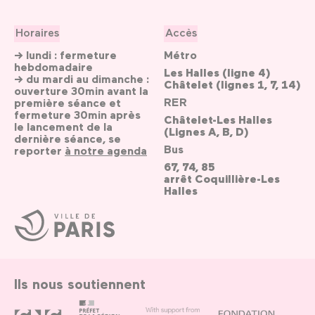
Horaires
Accès
→ lundi : fermeture
Métro
hebdomadaire
Les Halles (ligne 4)
→ du mardi au dimanche :
Châtelet (lignes 1, 7, 14)
ouverture 30min avant la
RER
première séance et
fermeture 30min après
Châtelet-Les Halles
le lancement de la
(Lignes A, B, D)
dernière séance, se
Bus
reporter
à notre agenda
67, 74, 85
arrêt Coquillière-Les
Halles
Ville
de
Paris
Ils nous soutiennent