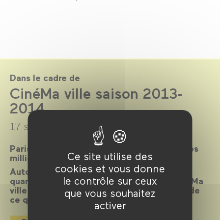
Dans le cadre de
CinéMa ville saison 2013-
2014
17 septembre 2013 →
22 juillet 2014
Paris, ville lumière, ville cinéma, a inspiré des
Ce site utilise des
milliers de films.
cookies et vous donne
Autour d’un réalisateur, d’un acteur, d’un
le contrôle sur ceux
quartier, d’une époque ou d’un thème, CinéMa
ville propose chaque mois une exploration de
que vous souhaitez
ce qui palpite dans la cité.
activer