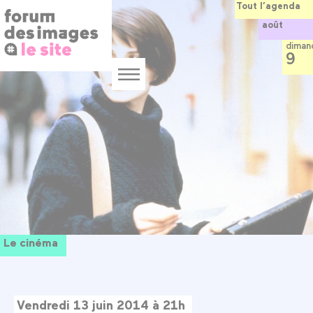
Panneau de gestion des cookies
Aller
Tout l’agenda
au
août
contenu
principal
diman
9
Menu
Le cinéma
Vendredi 13 juin 2014 à 21h