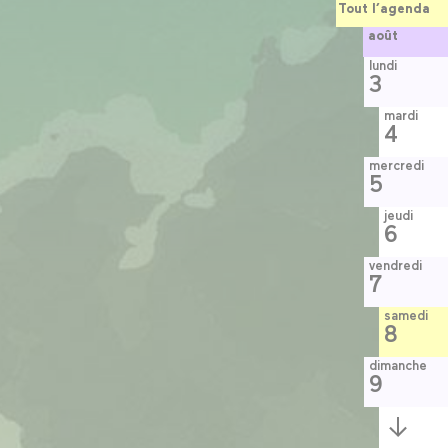
Tout l’agenda
août
lundi
3
mardi
4
mercredi
5
jeudi
6
vendredi
7
samedi
8
dimanche
9
Semaine
suivante