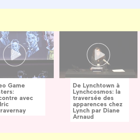
eo Game
De Lynchtown à
ters:
Lynchcosmos: la
contre avec
traversée des
ric
apparences chez
ravernay
Lynch par Diane
Arnaud