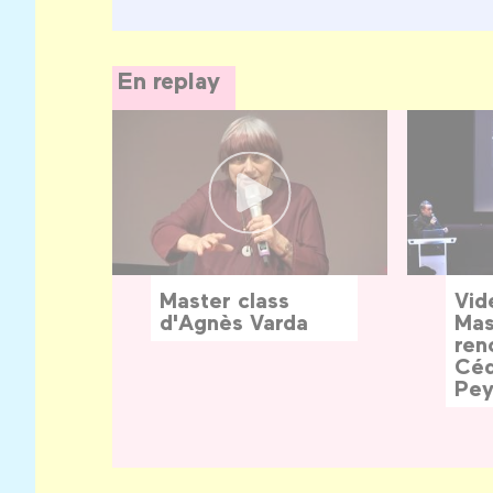
En replay
Master class
Vid
d'Agnès Varda
Mas
ren
Céd
Pey