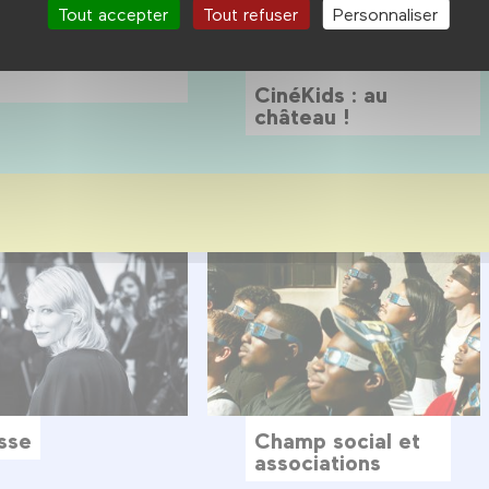
Tout accepter
Tout refuser
Personnaliser
bre 2026
20 décembre 2026
Jeune public
 belle et tais-toi
CinéKids : au
château !
sse
Champ social et
associations