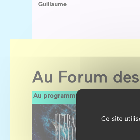
Guillaume
Au Forum des
Au programme
Ce site util
15 sept