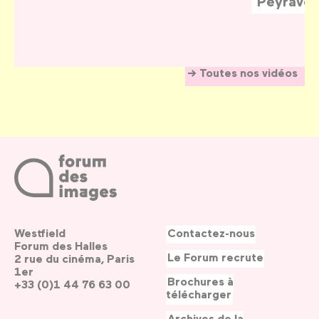
Peyraver
Toutes nos vidéos
Westfield
Contactez-nous
Forum des Halles
Le Forum recrute
2 rue du cinéma, Paris
1er
Brochures à
+33 (0)1 44 76 63 00
télécharger
Archives de la