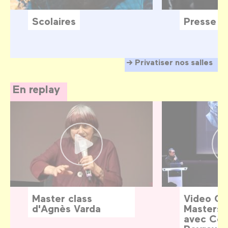
Scolaires
Presse
Privatiser nos salles
En replay
Master class
Video G
d'Agnès Varda
Masters:
avec Céd