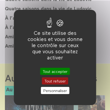
Quatre saisons dans la vie de Ludovic
À l’aventure !
À l’aventure !
Ce site utilise des
Amis imaginaires
cookies et vous donne
le contrôle sur ceux
Amis imaginaires
que vous souhaitez
activer
Tout accepter
Au Forum des images
Tout refuser
Au programme
Personnaliser