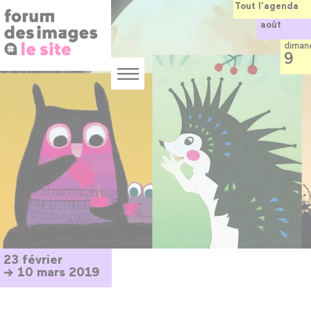
Panneau de gestion des cookies
Aller
Tout l’agenda
au
août
contenu
principal
diman
9
Menu
23 février
→ 10 mars 2019