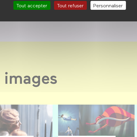
ation
Tout accepter
Tout refuser
Personnaliser
 images