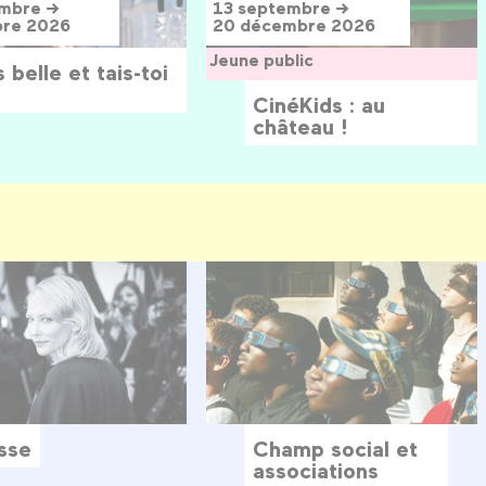
embre →
13 septembre →
bre 2026
20 décembre 2026
Jeune public
 belle et tais-toi
CinéKids : au
château !
sse
Champ social et
associations