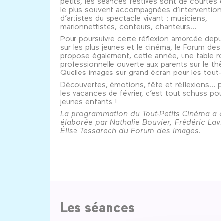
petits, les séances festives sont de courtes 
le plus souvent accompagnées d’interventio
d’artistes du spectacle vivant : musiciens,
marionnettistes, conteurs, chanteurs…
Pour poursuivre cette réflexion amorcée dep
sur les plus jeunes et le cinéma, le Forum de
propose également, cette année, une table 
professionnelle ouverte aux parents sur le t
Quelles images sur grand écran pour les tout
Découvertes, émotions, fête et réflexions… 
les vacances de février, c’est tout schuss pou
jeunes enfants !
La programmation du Tout-Petits Cinéma a 
élaborée par Nathalie Bouvier, Frédéric Lav
Élise Tessarech du Forum des images.
Les séances