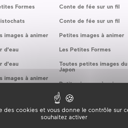
etites Formes
Conte de fée sur un fil
istochats
Conte de fée sur un fil
s images à animer
Petites images à animer
r d'eau
Les Petites Formes
r d'eau
Toutes petites images du
Japon
s images à animer
Petites images à animer
etites Formes
Babyrama Circus
tit monde à
ise des cookies et vous donne le contrôle sur 
er
TABLE RONDE Quelles
souhaitez activer
images sur grand écran
pour les tout-petits ?
verte du cinéma