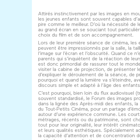
Attirés instinctivement par les images en m
les jeunes enfants sont souvent capables d’a
pire comme le meilleur. D’où la nécessité de le
au grand écran en se souciant tout particuli
choix du film et de son accompagnement.
Lors de leur première séance de cinéma, les 
peuvent être impressionnés par la salle, la tail
l’image sur l’écran et l’obscurité. Quand ce n’
parents qui s’inquiètent de la réaction de leurs 
est donc primordial de rassurer tout le monde
visiter la cabine de projection, de présenter le
d’expliquer le déroulement de la séance, de p
pourquoi et quand la lumière va s’éteindre, a
discours simple et adapté à l’âge des enfant
C’est pourquoi, bien loin du flux audiovisuel (t
souvent standardisé, le Forum des images p
dans la lignée des Après-midi des enfants, la
du Tout-Petits Cinéma, pour un partage d’ém
autour d’une expérience commune. Les court
métrages, récents ou du patrimoine, sont cho
tout pour leur originalité, leur intérêt cinéma
et leurs qualités esthétiques. Spécialement a
la capacité d’attention et de concentration d