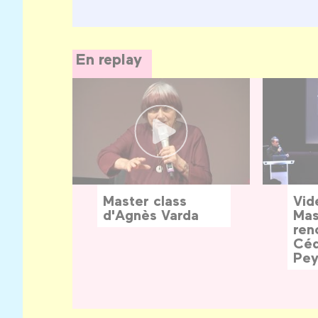
En replay
Master class
Vid
d'Agnès Varda
Mas
ren
Céd
Pey