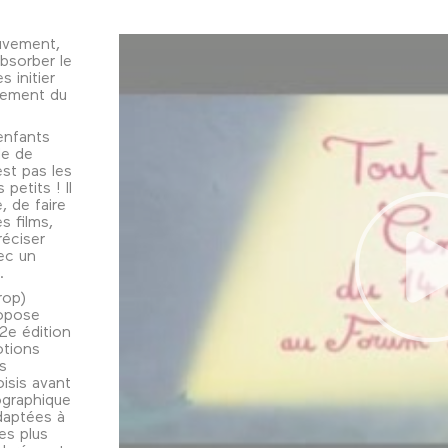
ouvement,
bsorber le
s initier
èrement du
enfants
le de
est pas les
petits ! Il
, de faire
s films,
réciser
vec un
s.
rop)
ropose
 2e édition
otions
s
isis avant
tographique
daptées à
es plus