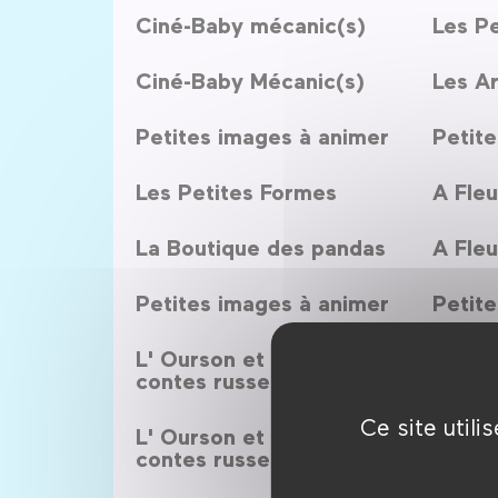
Ciné-Baby mécanic(s)
Les P
Ciné-Baby Mécanic(s)
Les Ar
Petites images à animer
Petite
Les Petites Formes
A Fleu
La Boutique des pandas
A Fleu
Petites images à animer
Petite
L' Ourson et autres
Les P
contes russes
Un pe
Ce site util
L' Ourson et autres
model
contes russes
Décou