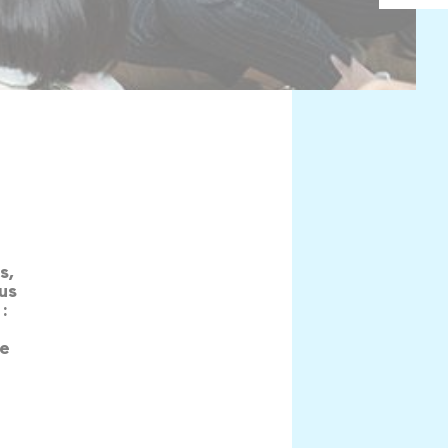
s,
lus
:
te