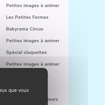
Petites images à animer
Les Petites Formes
Babyrama Circus
Petites images à animer
Spécial claquettes
Petites images à animer
Les Petites Formes
Bouquet final
ceux que vous
La Palette des couleurs