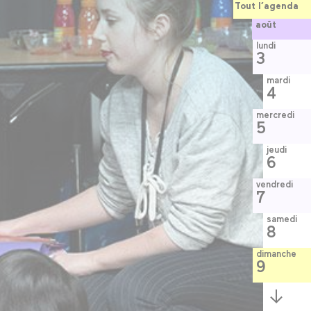
Tout l’agenda
août
lundi
3
mardi
4
mercredi
5
jeudi
6
vendredi
7
samedi
8
dimanche
9
Semaine
suivante