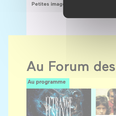
Petites images à animer
d'anim
Au Forum des
Au programme