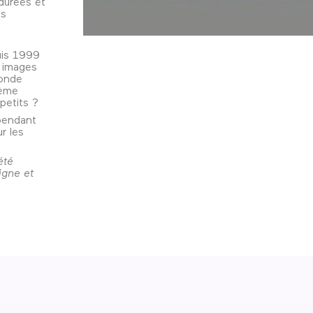
durées et
ns
uis 1999
s images
ronde
hème
-petits ?
pendant
r les
été
igne et