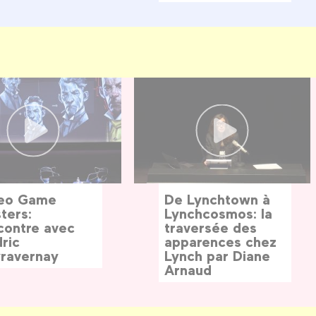
eo Game
De Lynchtown à
ters:
Lynchcosmos: la
contre avec
traversée des
ric
apparences chez
ravernay
Lynch par Diane
Arnaud