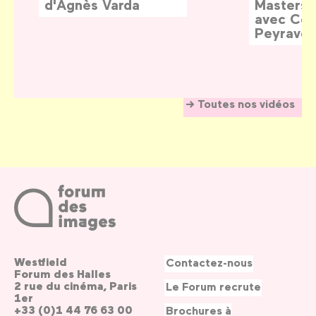
d'Agnès Varda
Masters:
avec Céd
Peyraver
Toutes nos vidéos
Westfield
Contactez-nous
Forum des Halles
2 rue du cinéma, Paris
Le Forum recrute
1er
+33 (0)1 44 76 63 00
Brochures à