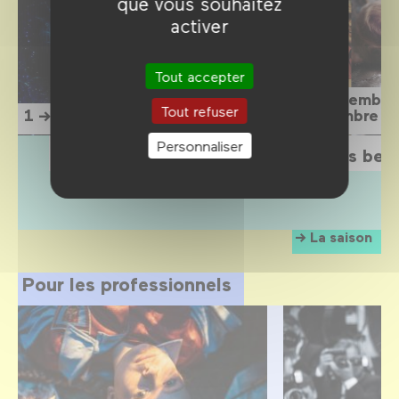
que vous souhaitez
activer
Tout accepter
15 septembre
Tout refuser
1 → 12 septembre 2026
1 novembre 2
Personnaliser
L'Étrange Festival 2026
Sois belle
La saison
Pour les professionnels