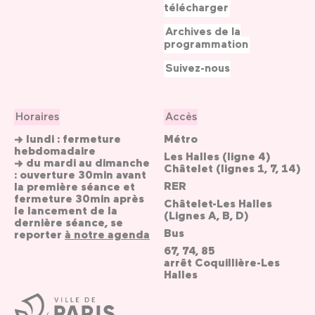
télécharger
Archives de la
programmation
Suivez-nous
Horaires
Accès
→ lundi : fermeture
Métro
hebdomadaire
Les Halles (ligne 4)
→ du mardi au dimanche
Châtelet (lignes 1, 7, 14)
: ouverture 30min avant
RER
la première séance et
fermeture 30min après
Châtelet-Les Halles
le lancement de la
(Lignes A, B, D)
dernière séance, se
Bus
reporter
à notre agenda
67, 74, 85
arrêt Coquillière-Les
Halles
Ville
de