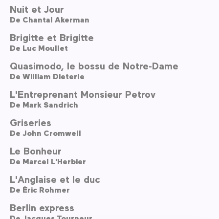
Nuit et Jour
De
Chantal Akerman
Brigitte et Brigitte
De
Luc Moullet
Quasimodo, le bossu de Notre-Dame
De
William Dieterle
L'Entreprenant Monsieur Petrov
De
Mark Sandrich
Griseries
De
John Cromwell
Le Bonheur
De
Marcel L'Herbier
L'Anglaise et le duc
De
Éric Rohmer
Berlin express
De
Jacques Tourneur