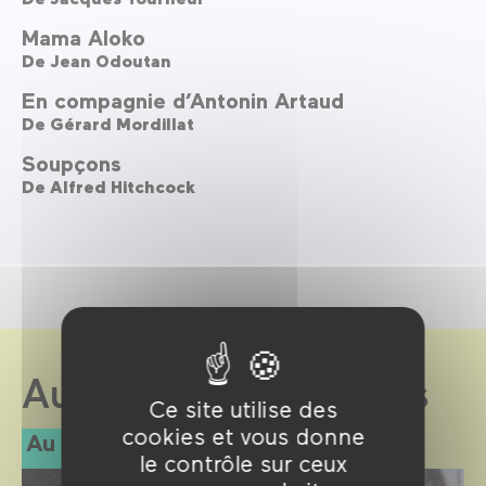
Mama Aloko
De
Jean Odoutan
En compagnie d’Antonin Artaud
De
Gérard Mordillat
Soupçons
De
Alfred Hitchcock
Au Forum des images
Ce site utilise des
cookies et vous donne
Au programme
le contrôle sur ceux