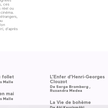
s, ces
s réel ou
e cinéma.
 étrangers,
au
lon
ri
, d’après
 follet
L’Enfer d’Henri-Georges
Clouzot
s Malle
De
Serge Bromberg ,
Ruxandra Medea
en mai
s Malle
La Vie de bohème
De
Aki Kaurismäki