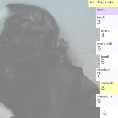
Tout l’agenda
août
lundi
3
mardi
4
mercredi
5
jeudi
6
vendredi
7
samedi
8
dimanche
9
Semaine
suivante