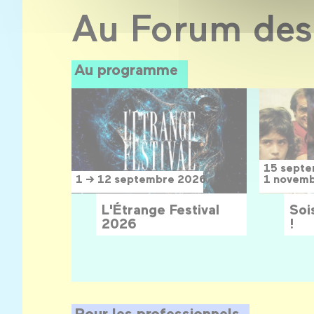
Au Forum des
Au programme
15 sept
1 → 12 septembre 2026
1 novem
L'Étrange Festival
Sois
2026
!
Pour les professionnels