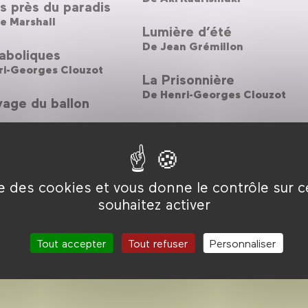
s près du paradis
e Marshall
Lumière d’été
De
Jean Grémillon
aboliques
ri-Georges Clouzot
La Prisonnière
De
Henri-Georges Clouzot
yage du ballon
 Hsiao-Hsien
ise des cookies et vous donne le contrôle sur 
souhaitez activer
Tout accepter
Tout refuser
Personnaliser