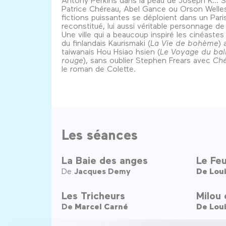
Patrice Chéreau, Abel Gance ou Orson Welle
fictions puissantes se déploient dans un Pari
reconstitué, lui aussi véritable personnage d
Une ville qui a beaucoup inspiré les cinéastes
du finlandais Kaurismaki (
La Vie de bohème
) 
taiwanais Hou Hsiao hsien (
Le Voyage du bal
rouge
), sans oublier Stephen Frears avec
Ché
le roman de Colette.
Les séances
La Baie des anges
Le Feu
De
Jacques Demy
De
Loui
Les Tricheurs
Milou 
De
Marcel Carné
De
Loui