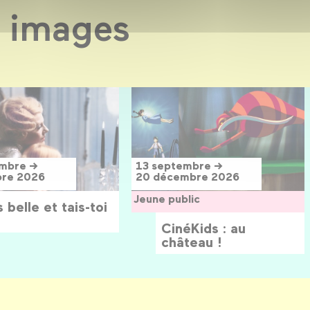
 images
embre →
13 septembre →
bre 2026
20 décembre 2026
Jeune public
 belle et tais-toi
CinéKids : au
château !