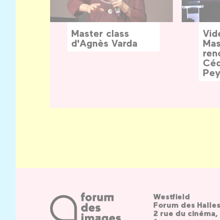
Master class
Vid
d'Agnès Varda
Mas
ren
Céd
Pey
Westfield
Forum des Halle
2 rue du cinéma, 