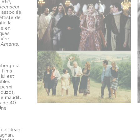
1957,
censeur
, associée
ettiste de
fié la
ée en
lques
opère
 Amants
,
mberg est
 films
lui est
ables
 parmi
louzot,
ge maudit,
us de 40
Une
o et Jean-
tagnan,
Signées