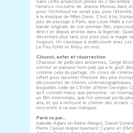
Sans cette projection privée du 2 décembre 
l’errance nocturne de Jeanne Moreau dans
As
pour l’échafaud
ne serait pas, pour l’éternité
à la musique de Miles Davis. C’est à lui, tromp
jazz de passage à Paris, que Louis Malle a con
bande originale de son premier film, improvis
direct et depuis entrée dans la légende. Que
décennies plus tard, jour pour jour, la magie 
toujours. Un classique à redécouvrir avec
Les
Le Feu follet
et
Milou en mai
.
Clouzot, enfer et résurrection
Chasseur de pellicules anciennes, Serge Bro
surtout un passeur hors-pair, qui a le goût des
comme celui du partage. Un cours de cinéma 
offert pour raconter l’histoire des plus incroy
découvertes de trésors cinématographiques,
lesquelles celle de
L’Enfer
d’Henri-Georges C
qu’il connaît mieux que personne : un tourna
un film interrompu, que l’on pensait perdu pl
ans, et qui a retrouvé le chemin des écrans. 
rencontre à ne pas manquer.
Paris vu par…
Isabelle Adjani en Reine Margot, Daniel Soran
Pierre Cassel respectivement Cyrano et d’Ar
Antony Perkins dans la peau de Joseph K… 