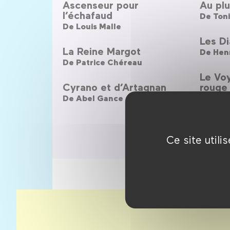
Ascenseur pour
Au plu
l’échafaud
De
Toni
De
Louis Malle
Les Di
La Reine Margot
De
Hen
De
Patrice Chéreau
Le Vo
Cyrano et d’Artagnan
rouge
De
Abel Gance
De
Hou
Ce site util