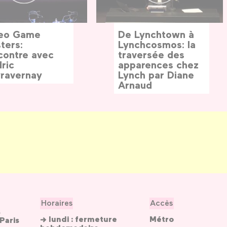
eo Game
De Lynchtown à
ters:
Lynchcosmos: la
contre avec
traversée des
ric
apparences chez
ravernay
Lynch par Diane
Arnaud
Horaires
Accès
s
→ lundi : fermeture
Métro
Paris