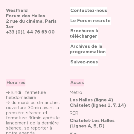
Westfield
Contactez-nous
Forum des Halles
Le Forum recrute
2 rue du cinéma, Paris
1er
Brochures à
+33 (0)1 44 76 63 00
télécharger
Archives de la
programmation
Suivez-nous
Horaires
Accès
→ lundi : fermeture
Métro
hebdomadaire
Les Halles (ligne 4)
→ du mardi au dimanche :
Châtelet (lignes 1, 7, 14)
ouverture 30min avant la
première séance et
RER
fermeture 30min après le
Châtelet-Les Halles
lancement de la dernière
(Lignes A, B, D)
séance, se reporter
à
notre agenda
Bus