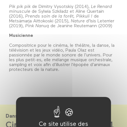
Pik pik pik
de Dimitry Vysotskiy (2014),
Le Renard
minuscule
de Sylwia Szkiladz et Aline Quertain
(2016),
Prends soin de la forêt, Pikkuli !
de
Metsämarja Aittokoski (2015),
Nature
d’Isis Leterrier
(2019),
Pink Nanuq
de Jeanine Reutemann (2009)
Musicienne
Compositrice pour le cinéma, le théâtre, la danse, la
télévision et les jeux vidéo, Paula Olaz est
passionnée par le monde sonore de l’univers. Pour
les plus petit·es, elle mélange musique orchestrale,
sampling et voix afin d’illustrer l’épopée d’animaux
protecteurs de la nature.
Dans le cadre de
CinéKids saison 2020-2021
Ce site utilise des