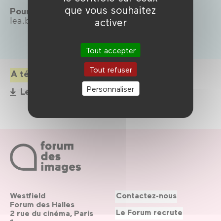
que vous souhaitez
Pour toute demande de renseignements :
lea.bodin@forumdesimages.fr
activer
Tout accepter
Tout refuser
A télécharger
Personnaliser
Le projet pédagogique de l’atelier (pdf)
Westfield
Contactez-nous
Forum des Halles
Le Forum recrute
2 rue du cinéma, Paris