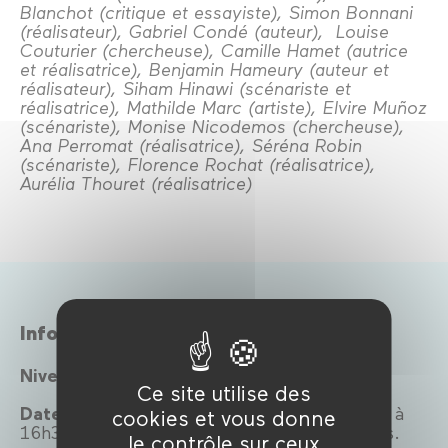
Blanchot (critique et essayiste), Simon Bonnani
(réalisateur), Gabriel Condé (auteur), Louise
Couturier (chercheuse), Camille Hamet (autrice
et réalisatrice), Benjamin Hameury (auteur et
réalisateur), Siham Hinawi (scénariste et
réalisatrice), Mathilde Marc (artiste), Elvire Muñoz
(scénariste), Monise Nicodemos (chercheuse),
Ana Perromat (réalisatrice), Séréna Robin
(scénariste), Florence Rochat (réalisatrice),
Aurélia Thouret (réalisatrice)
Infos pratiques
Niveau :
Du CE2 au CM2
Ce site utilise des
Dates :
Tous les mardis et vendredis de 15h à
cookies et vous donne
16h30 dans des écoles primaires parisiennes.
le contrôle sur ceux