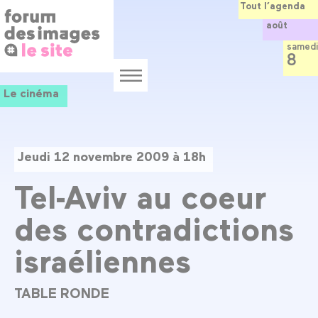
Panneau de gestion des cookies
Aller
Tout l’agenda
au
août
contenu
principal
samedi
8
Menu
Le cinéma
Jeudi 12 novembre 2009 à 18h
Tel-Aviv au coeur
des contradictions
israéliennes
TABLE RONDE