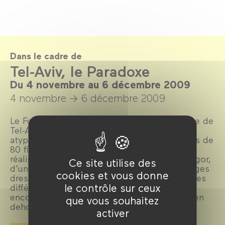
Dans le cadre de
Tel-Aviv, le Paradoxe
Du 4 novembre au 6 décembre 2009
4 novembre →
6 décembre 2009
Le Forum des images s’associe au centenaire de
Tel-Aviv et organise un portrait de cette ville
atypique du Moyen-Orient. Composé de près de
80 films, de tables rondes, d’hommages au
réalisateur Eytan Fox et à l’actrice Gila Almagor,
Ce site utilise des
d’une nuit des séries télé, le Forum des images
cookies et vous donne
dresse un panorama le plus large possible des
le contrôle sur ceux
différents aspects d'une ville et d’un cinéma
encore jeune mais de plus en plus reconnu en
que vous souhaitez
dehors de ses frontières.
activer