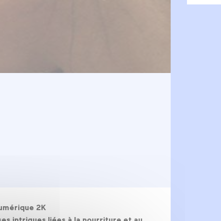
Numérique 2K
s intrigues liées à la nourriture et au