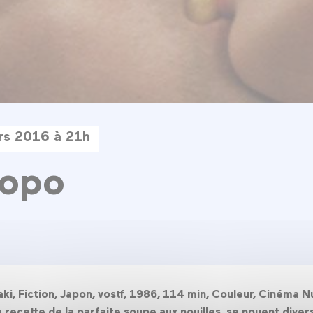
rs 2016 à 21h
opo
, Fiction, Japon, vostf, 1986, 114 min, Couleur, Cinéma 
recette de la parfaite soupe aux nouilles, se nouent diverse