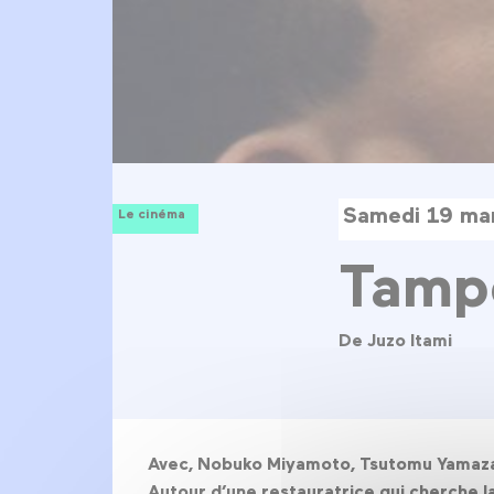
Samedi 19 ma
Le cinéma
Tamp
De Juzo Itami
Avec, Nobuko Miyamoto, Tsutomu Yamazaki
Autour d’une restauratrice qui cherche la 