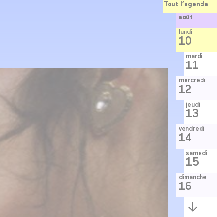
Tout l’agenda
août
lundi
10
mardi
11
mercredi
12
jeudi
13
vendredi
14
samedi
15
dimanche
16
Semaine
suivante