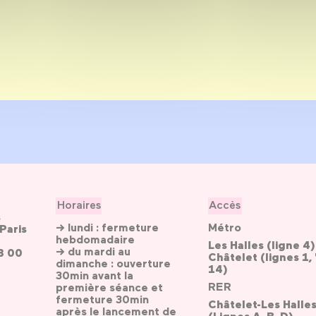
Horaires
Accès
s
→ lundi : fermeture
Métro
Paris
hebdomadaire
Les Halles (ligne 4)
→ du mardi au
3 00
Châtelet (lignes 1, 
dimanche : ouverture
14)
30min avant la
RER
première séance et
fermeture 30min
Châtelet-Les Halle
après le lancement de