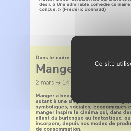
désir. « Une admirable comédie culinaire
conçue. » (Frédéric Bonnaud)
Dans le cadre de
Ce site util
Manger !
2 mars →
14 avril 2016
Manger a beau être un besoin primaire,
autant à une simple fonction biologiq
symboliques, sociales, économiques et
manger inspire le cinéma qui, dans des
allant du burlesque au fantastique, qu
incorpore, depuis nos modes de produc
de consommation.