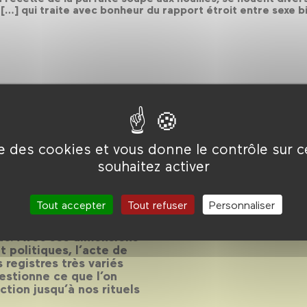
 […] qui traite avec bonheur du rapport étroit entre sexe
ise des cookies et vous donne le contrôle sur 
souhaitez activer
Tout accepter
Tout refuser
Personnaliser
 il ne se réduit pas pour
ue. Avec ses dimensions
 politiques, l’acte de
 registres très variés
estionne ce que l’on
tion jusqu’à nos rituels