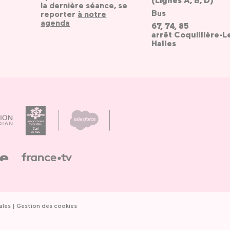
(Lignes A, B, D)
la dernière séance, se
Bus
reporter
à notre
agenda
67, 74, 85
arrêt Coquillière-L
Halles
ales
Gestion des cookies