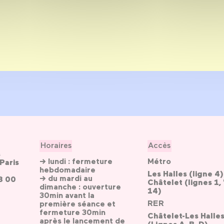
Horaires
Accès
s
→ lundi : fermeture
Métro
Paris
hebdomadaire
Les Halles (ligne 4)
→ du mardi au
3 00
Châtelet (lignes 1, 
dimanche : ouverture
14)
30min avant la
RER
première séance et
fermeture 30min
Châtelet-Les Halle
après le lancement de