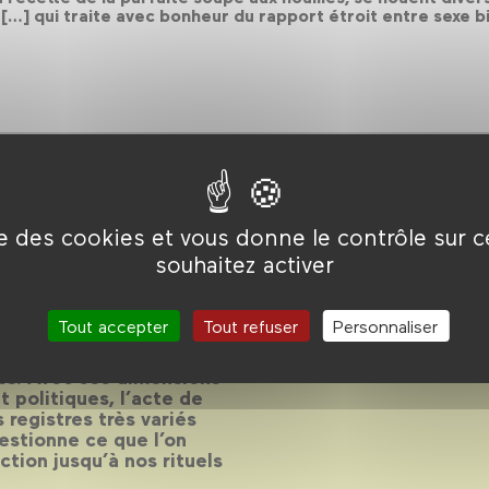
 […] qui traite avec bonheur du rapport étroit entre sexe
ise des cookies et vous donne le contrôle sur 
souhaitez activer
Tout accepter
Tout refuser
Personnaliser
 il ne se réduit pas pour
ue. Avec ses dimensions
 politiques, l’acte de
 registres très variés
estionne ce que l’on
tion jusqu’à nos rituels