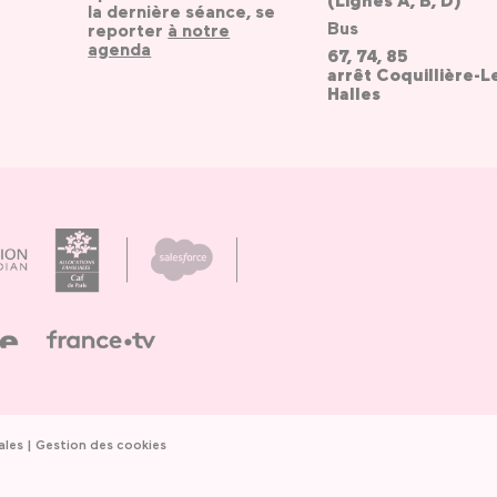
(Lignes A, B, D)
la dernière séance, se
Bus
reporter
à notre
agenda
67, 74, 85
arrêt Coquillière-L
Halles
ales
Gestion des cookies