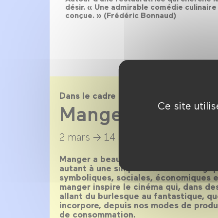
désir. « Une admirable comédie culinaire
conçue. » (Frédéric Bonnaud)
Dans le cadre de
Ce site util
Manger !
2 mars →
14 avril 2016
Manger a beau être un besoin primaire,
autant à une simple fonction biologiq
symboliques, sociales, économiques et
manger inspire le cinéma qui, dans des
allant du burlesque au fantastique, qu
incorpore, depuis nos modes de produc
de consommation.