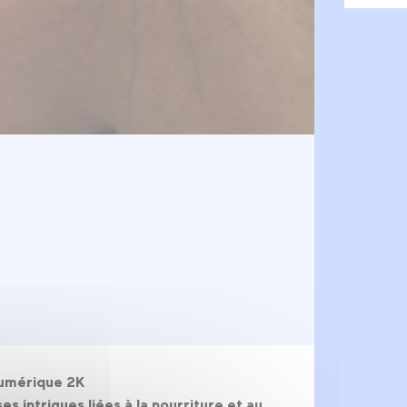
Numérique 2K
s intrigues liées à la nourriture et au