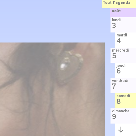
Tout l’agenda
août
lundi
3
mardi
4
mercredi
5
jeudi
6
vendredi
7
samedi
8
dimanche
9
Semaine
suivante