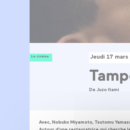
Jeudi 17 mars
Le cinéma
Tamp
De Juzo Itami
Avec, Nobuko Miyamoto, Tsutomu Yamazaki
Autour d’une restauratrice qui cherche la 