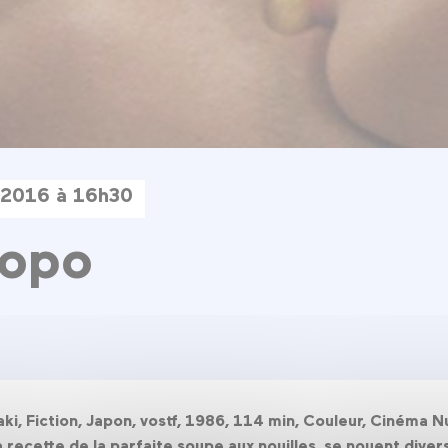
 2016 à 16h30
opo
, Fiction, Japon, vostf, 1986, 114 min, Couleur, Cinéma 
recette de la parfaite soupe aux nouilles, se nouent diverse