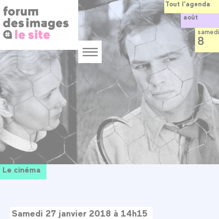
Panneau de gestion des cookies
Aller
Tout l’agenda
au
août
contenu
principal
samedi
8
Menu
Le cinéma
Samedi 27 janvier 2018 à 14h15