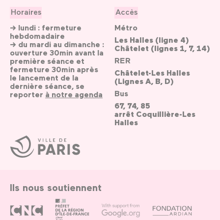
Horaires
Accès
→ lundi : fermeture
Métro
hebdomadaire
Les Halles (ligne 4)
→ du mardi au dimanche :
Châtelet (lignes 1, 7, 14)
ouverture 30min avant la
RER
première séance et
fermeture 30min après
Châtelet-Les Halles
le lancement de la
(Lignes A, B, D)
dernière séance, se
Bus
reporter
à notre agenda
67, 74, 85
arrêt Coquillière-Les
Halles
Ville
de
Paris
Ils nous soutiennent