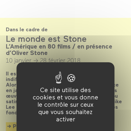
Dans le cadre de
Le monde est Stone
L’Amérique en 80 films / en présence
d’Oliver Stone
10 janvier →
28 février 2018
Il est des cinéastes qui ne laissent pas
indifférents, et Oliver Stone en fait partie.
Alors qu’il nous fait l’honneur de sa présence
Ce site utilise des
en janvier, son cinéma résonne avec d’autres
œuvres offrant une vision lyrique, critique ou
cookies et vous donne
satirique des États-Unis. De John Ford à Spike
le contrôle sur ceux
Lee ou à Michael Mann, explorons les mythes
que vous souhaitez
fondateurs de l’imaginaire américain.
activer
Plus d'info