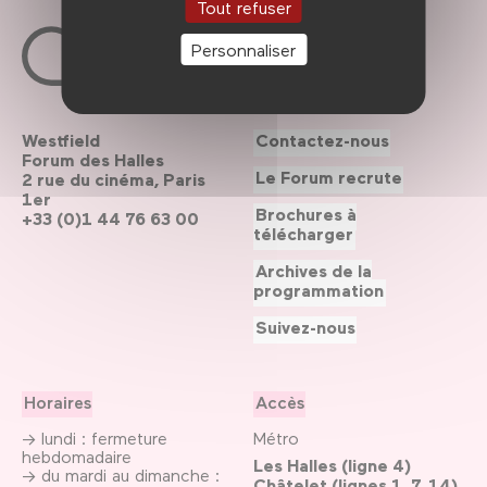
Tout refuser
Personnaliser
Westfield
Contactez-nous
Forum des Halles
Le Forum recrute
2 rue du cinéma, Paris
1er
Brochures à
+33 (0)1 44 76 63 00
télécharger
Archives de la
programmation
Suivez-nous
Horaires
Accès
→ lundi : fermeture
Métro
hebdomadaire
Les Halles (ligne 4)
→ du mardi au dimanche :
Châtelet (lignes 1, 7, 14)