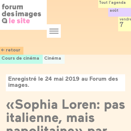
Panneau de gestion des cookies
Aller
Tout l’agenda
au
août
contenu
principal
vendr
7
Menu
← retour
Cours de cinéma
Cinéma
Enregistré le 24 mai 2019 au Forum des
images.
«Sophia Loren: pas
italienne, mais
napolitaine» par