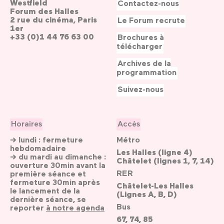
Westfield
Contactez-nous
Forum des Halles
2 rue du cinéma, Paris
Le Forum recrute
1er
+33 (0)1 44 76 63 00
Brochures à
télécharger
Archives de la
programmation
Suivez-nous
Horaires
Accès
→ lundi : fermeture
Métro
hebdomadaire
Les Halles (ligne 4)
→ du mardi au dimanche :
Châtelet (lignes 1, 7, 14)
ouverture 30min avant la
RER
première séance et
fermeture 30min après
Châtelet-Les Halles
le lancement de la
(Lignes A, B, D)
dernière séance, se
Bus
reporter
à notre agenda
67, 74, 85