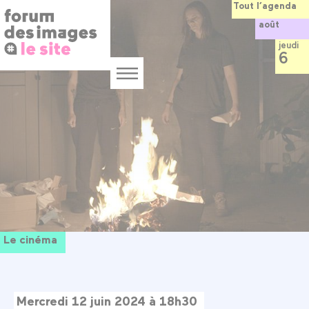
Panneau de gestion des cookies
Aller
Tout l’agenda
au
août
contenu
principal
jeudi
6
Menu
Le cinéma
Mercredi 12 juin 2024 à 18h30