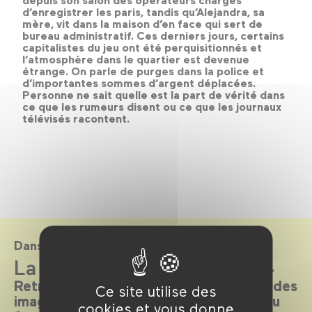
depuis son salon des opérateurs chargés
d’enregistrer les paris, tandis qu’Alejandra, sa
mère, vit dans la maison d’en face qui sert de
bureau administratif. Ces derniers jours, certains
capitalistes du jeu ont été perquisitionnés et
l’atmosphère dans le quartier est devenue
étrange. On parle de purges dans la police et
d’importantes sommes d’argent déplacées.
Personne ne sait quelle est la part de vérité dans
ce que les rumeurs disent ou ce que les journaux
télévisés racontent.
Dans le cadre de
La Quinzaine en salle 2024
Retrouvez la sélection 2024 au Forum des
Ce site utilise des
images pour une version augmentée du
cookies et vous donne