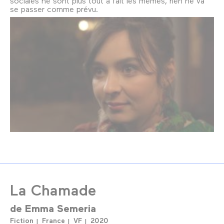
sociales ne sont plus tout à fait les mêmes, rien ne va
se passer comme prévu.
La Chamade
de
Emma Semeria
Fiction
France
VF
2020