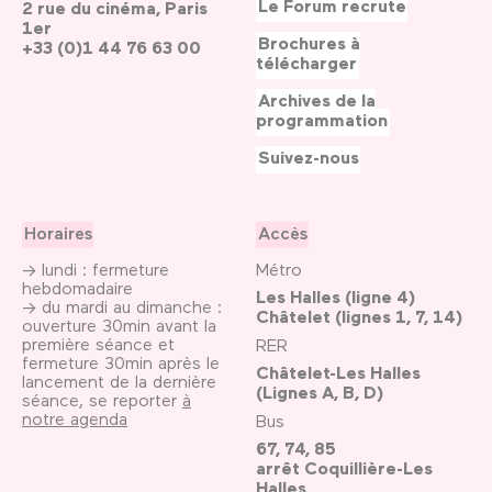
Le Forum recrute
2 rue du cinéma, Paris
1er
Brochures à
+33 (0)1 44 76 63 00
télécharger
Archives de la
programmation
Suivez-nous
Horaires
Accès
→ lundi : fermeture
Métro
hebdomadaire
Les Halles (ligne 4)
→ du mardi au dimanche :
Châtelet (lignes 1, 7, 14)
ouverture 30min avant la
première séance et
RER
fermeture 30min après le
Châtelet-Les Halles
lancement de la dernière
(Lignes A, B, D)
séance, se reporter
à
notre agenda
Bus
67, 74, 85
arrêt Coquillière-Les
Halles