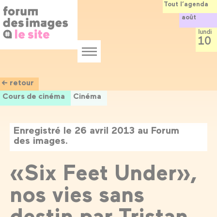
Panneau de gestion des cookies
Aller
Tout l’agenda
au
août
contenu
principal
lundi
10
Menu
← retour
Cours de cinéma
Cinéma
Enregistré le 26 avril 2013 au Forum
des images.
«Six Feet Under»,
nos vies sans
destin par Tristan