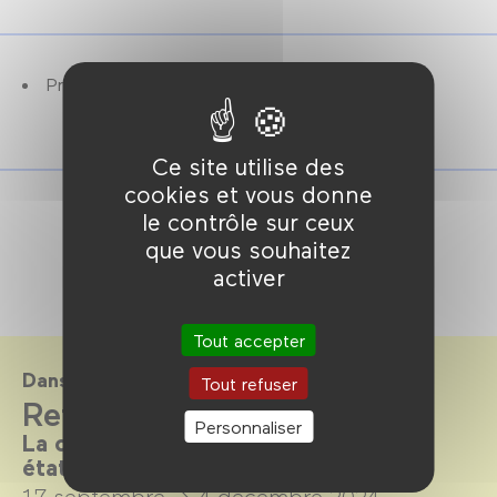
Présenté par Iris Brey (autrice et réalisatrice).
Ce site utilise des
cookies et vous donne
le contrôle sur ceux
que vous souhaitez
activer
Tout accepter
Dans le cadre de
Tout refuser
Refaire l'amour
Personnaliser
La comédie romantique dans tous ses
états
17 septembre →
4 décembre 2024